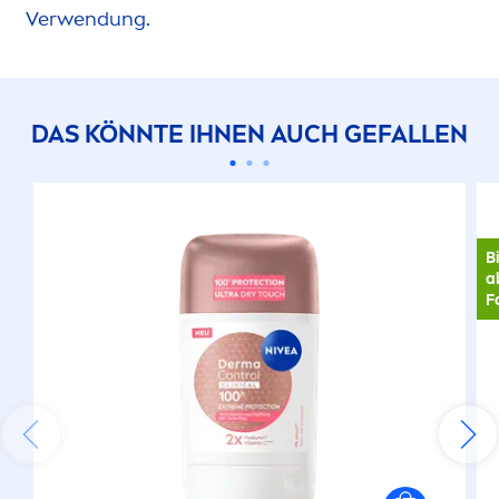
Verwendung.
DAS KÖNNTE IHNEN AUCH GEFALLEN
B
a
F