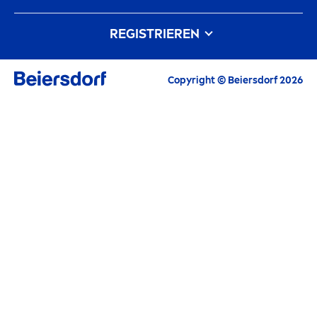
Markenhistorie
Karriere bei Beiersdorf
REGISTRIEREN
Unsere Philosophie
Kontakt
Alle aktuellen Highlights, Pflegetipps,
Copyright © Beiersdorf 2026
Inspirationen und Angebote
E-Mail
FORTFAHREN