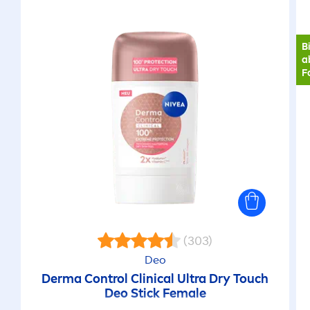
B
a
F
(303)
Deo
Derma Control Clinical Ultra Dry Touch
Deo Stick Female