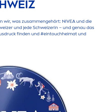
CHWEIZ
en wir, was zusam
men
gehört:
NIVEA
und die
eizer und jede Schweizerin – und genau das
usdruck finden und #eintouchheimat und