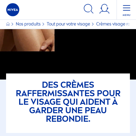
Nos produits
Tout pour votre visage
Crèmes visage raff
DES CRÈMES
RAFFERMISSANTES POUR
LE VISAGE QUI AIDENT À
GARDER UNE PEAU
REBONDIE.