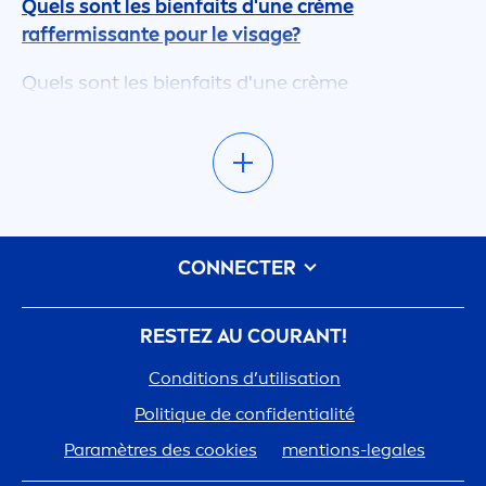
Quels sont les bienfaits d'une crème
raffermissante pour le visage?
Quels sont les bienfaits d'une crème
raffermissante pour le visage ?
L'utilisation d'une crème raffermissante pour le
visage peut avoir de nombreux avantages pour
votre peau. Une crème raffermissante pour le
visage utilise des ingrédients tels que l'acide
fol
iq
ue, le bakuchiol et les peptides pour
CONNECTER
raffermir une peau relâchée. Cela permet à la
peau d'apparaître plus éclatante. Ces
ingrédients stimulent la production de collagène,
RESTEZ AU COURANT!
ce qui améliore l'élasticité de la peau en l'aidant
Conditions d’utilisation
à réduire les rides et ridules.
Polit
iq
ue de confidentialité
En plus de raffermir la peau, les crèmes
Paramètres des cookies
men
tions-legales
raffermissantes aident à maintenir l'
hydra
tation