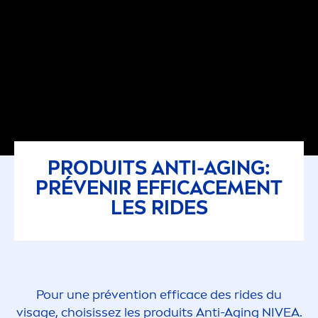
PRODUITS ANTI-AGING:
PRÉVENIR EFFICACE
MEN
T
LES RIDES
Pour une prévention efficace des rides du
visage, choisissez les produits Anti-Aging
NIVEA
.