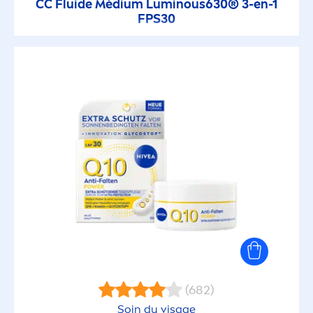
CC Fluide Médium
Luminous
630® 3-en-1
FPS30
(682)
Soin du visage