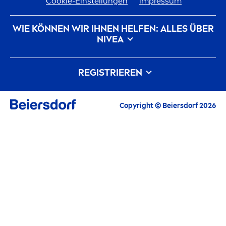
Cookie-Einstellungen
impressum
WIE KÖNNEN WIR IHNEN HELFEN: ALLES ÜBER
NIVEA
Markenhistorie
Karriere bei Beiersdorf
REGISTRIEREN
Unsere Philosophie
Kontakt
Alle aktuellen Highlights, Pflegetipps,
Copyright © Beiersdorf 2026
Inspirationen und Angebote
E-Mail
FORTFAHREN