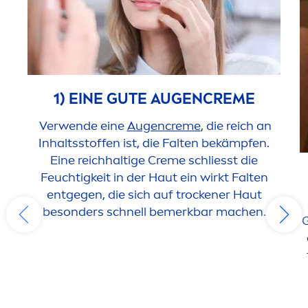
1) EINE GUTE AUGEN
CREME
Verwende eine
Augen
creme
, die reich an
Inhaltsstoffen ist, die Falten bekämpfen.
Eine reichhaltige
Creme
schliesst die
Feuchtigkeit in der Haut ein wirkt Falten
entgegen, die sich auf t
rock
ener Haut
besonders schnell bemerkbar machen.
G