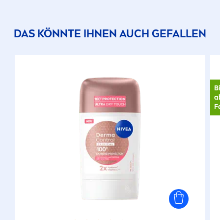
DAS KÖNNTE IHNEN AUCH GEFALLEN
B
a
F