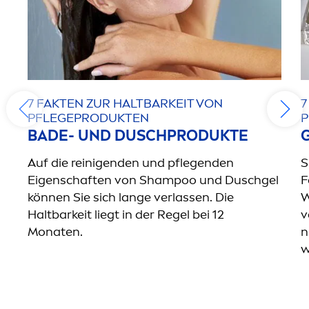
7 FAKTEN ZUR HALTBARKEIT VON
7
PFLEGEPRODUKTEN
P
BADE- UND DUSCHPRODUKTE
Auf die reinigenden und pflegenden
S
Eigenschaften von Shampoo und Duschgel
F
können Sie sich lange verlassen. Die
W
Haltbarkeit liegt in der Regel bei 12
v
Monaten.
n
w