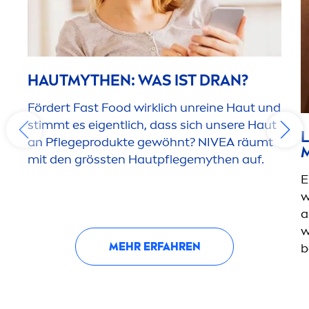
HAUTMYTHEN: WAS IST DRAN?
Fördert Fast Food wirklich unreine Haut und
stimmt es eigentlich, dass sich unsere Haut
an Pflegeprodukte gewöhnt?
NIVEA
räumt
mit den grössten Hautpflegemythen auf.
E
w
a
w
MEHR ERFAHREN
b