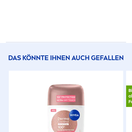
DAS KÖNNTE IHNEN AUCH GEFALLEN
B
a
F