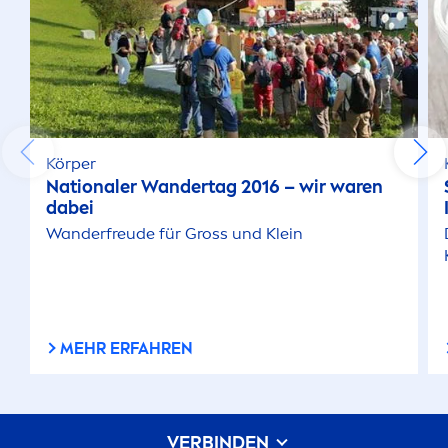
Körper
Nationaler Wandertag 2016 – wir waren
dabei
Wanderfreude für Gross und Klein
MEHR ERFAHREN
VERBINDEN