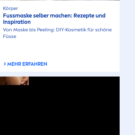
Körper
Fussmaske selber machen: Rezepte und
Inspiration
Von Maske bis Peeling: DIY-Kosmetik für schöne
Füsse
MEHR ERFAHREN