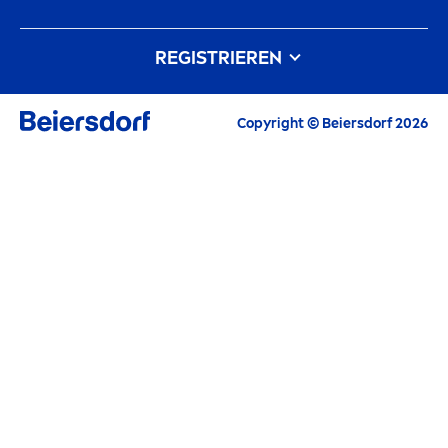
Markenhistorie
Karriere bei Beiersdorf
REGISTRIEREN
Unsere Philosophie
Kontakt
Alle aktuellen Highlights, Pflegetipps,
Copyright © Beiersdorf 2026
Inspirationen und Angebote
E-Mail
FORTFAHREN