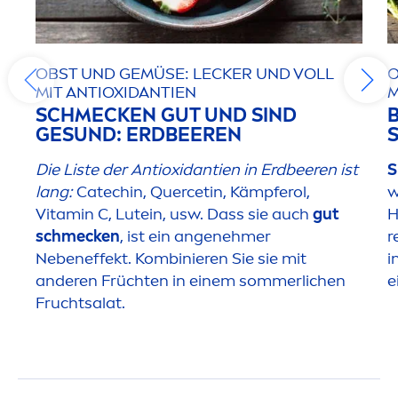
OBST UND GEMÜSE: LECKER UND VOLL
O
MIT ANTIOXIDANTIEN
M
SCHMECKEN GUT UND SIND
GE
SUN
D: ERDBEEREN
Die Liste der Antioxidantien in Erdbeeren ist
S
lang:
Catechin, Quercetin, Kämpferol,
w
Vitamin
C, Lutein, usw. Dass sie auch
gut
H
schmecken
, ist ein angenehmer
r
Nebeneffekt. Kombinieren Sie sie mit
i
anderen Früchten in einem sommerlichen
e
Fruchtsalat.