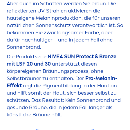
Aber auch im Schatten werden Sie braun. Die
reflektierten UV-Strahlen aktivieren die
hauteigene Melaninproduktion, die für unseren
natürlichen Sonnenschutz verantwortlich ist. So
bekom
men
Sie zwar langsamer Farbe, aber
dafür nachhaltiger – und in jedem Fall ohne
Sonnenbrand.
Die Produktserie
NIVEA
SUN
Protect
&
Bronze
mit LSF 20 und 30
unterstützt diesen
körpereigenen Bräunungsprozess, ohne
Selbstbräuner zu enthalten. Der
Pro-Melanin-
Effekt
regt die Pig
men
tbildung in der Haut an
und hilft somit der Haut, sich besser selbst zu
schützen. Das Resultat: Kein Sonnenbrand und
ge
sun
de Bräune, die in jedem Fall länger als
künstliche Bräune hält.