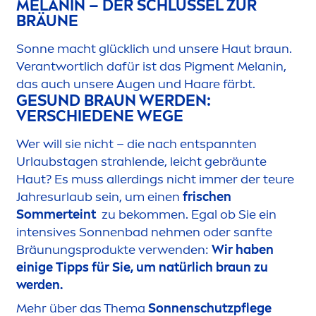
MELANIN – DER SCHLÜSSEL ZUR
BRÄUNE
Sonne macht glücklich und unsere Haut braun.
Verantwortlich dafür ist das Pig
men
t Melanin,
das auch unsere Augen und Haare färbt.
GE
SUN
D BRAUN WERDEN:
VERSCHIEDENE WEGE
Wer will sie nicht – die nach entspannten
Urlaubstagen strahlende, leicht gebräunte
Haut? Es muss allerdings nicht immer der teure
Jahresurlaub sein, um einen
frischen
Sommerteint
zu bekom
men
. Egal ob Sie ein
intensives Sonnenbad neh
men
oder sanfte
Bräunungsprodukte verwenden:
Wir haben
einige Tipps für Sie, um natürlich braun zu
werden.
Mehr über das Thema
Sonnenschutzpflege