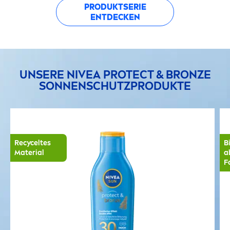
PRODUKTSERIE
ENTDECKEN
UNSERE
NIVEA
PROTECT
&
BRONZE
SONNENSCHUTZPRODUKTE
Recyceltes
B
Material
a
F