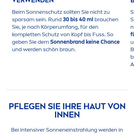
VERWENDEN
Beim Sonnenschutz sollten Sie nicht zu
S
sparsam sein. Rund
30 bis 40 ml
brauchen
S
Sie, je nach Körperumfang, für den
n
kompletten Schutz von Kopf bis Fuss. So
f
geben Sie dem
Sonnenbrand keine Chance
u
und werden schön braun.
B
b
A
PFLEGEN SIE IHRE HAUT VON
INNEN
Bei intensiver Sonneneinstrahlung werden in