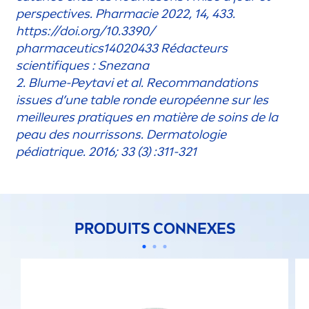
perspectives. Pharmacie 2022, 14, 433.
https://doi.org/10.3390/
pharmaceutics14020433 Rédacteurs
scientif
iq
ues : Snezana
2. Blume-Peytavi et al. Recommandations
issues d’une table ronde européenne sur les
meilleures prat
iq
ues en matière de soins de la
peau des nourrissons. Dermatologie
pédiatr
iq
ue. 2016; 33 (3) :311-321
PRODUITS CONNEXES