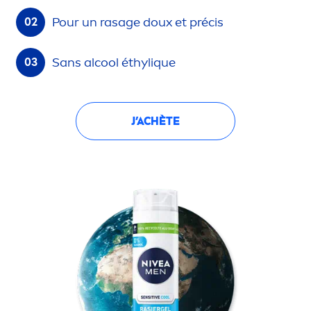
Pour un rasage doux et précis
Sans al
cool
éthyl
iq
ue
J’ACHÈTE