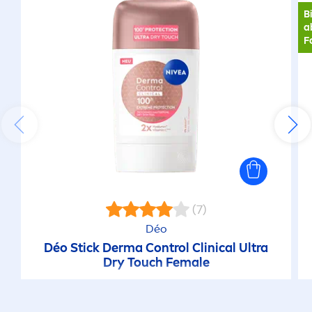
B
a
F
(7)
Déo
Déo Stick Derma Control Clinical Ultra
Dry Touch Female