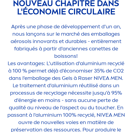
NOUVEAU CHAPITRE DANS
L'ÉCONOMIE CIRCULAIRE
Après une phase de développe
men
t d'un an,
nous lançons sur le marché des emballages
aérosols innovants et durables - entière
men
t
fabr
iq
ués à partir d'anciennes canettes de
boissons!
Les avantages: L'utilisation d'aluminium recyclé
à 100 % permet déjà d'économiser 35% de CO2
dans l'emballage des Gels à Raser
NIVEA
MEN
.
Le traite
men
t d'aluminium réutilisé dans un
processus de recyclage nécessite jusqu'à 95%
d'énergie en moins - sans aucune perte de
qualité au
nivea
u de l'aspect ou du toucher. En
passant à l'aluminium 100% recyclé,
NIVEA
MEN
ouvre de nouvelles voies en matière de
préservation des ressources. Pour produire le