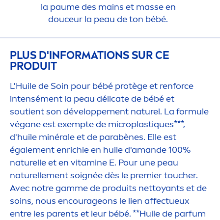
la paume des mains et masse en
douceur la peau de ton bébé.
PLUS D'INFORMATIONS SUR CE
PRODUIT
L'Huile de Soin pour bébé protège et renforce
intensé
men
t la peau délicate de bébé et
soutient son développe
men
t naturel. La formule
végane est exempte de microplast
iq
ues***,
d'huile minérale et de parabènes. Elle est
égale
men
t enrichie en huile d'amande 100%
naturelle et en
vitamin
e E. Pour une peau
naturelle
men
t soignée dès le premier toucher.
Avec notre gamme de produits nettoyants et de
soins, nous encourageons le lien affectueux
entre les parents et leur bébé. **Huile de parfum