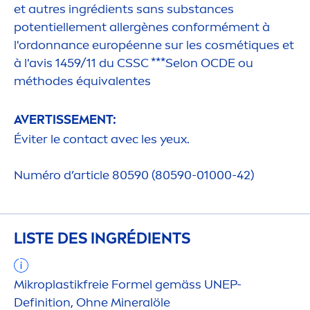
et autres ingrédients sans substances
potentielle
men
t allergènes conformé
men
t à
l'ordonnance européenne sur les cosmét
iq
ues et
à l'avis 1459/11 du CSSC ***Selon OCDE ou
méthodes équivalentes
AVERTISSE
MEN
T:
Éviter le contact avec les yeux.
Numéro d’article 80590 (80590-01000-42)
LISTE DES INGRÉDIENTS
Mikroplastikfreie Formel gemäss UNEP-
Definition, Ohne Mineralöle