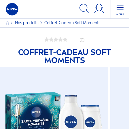
Nos produits
Coffret-Cadeau Soft Mo
men
ts
(0)
COFFRET-CADEAU SOFT
MO
MEN
TS