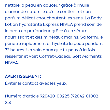
nettoie la peau en douceur grâce à l'huile
d'amande naturelle qu'elle contient et son
parfum délicat chouchoutent les sens. La Body
Lotion
hydra
tante Express
NIVEA
prend soin de
la peau en profondeur grâce à un sérum
nourrissant et des minéraux marins. Sa formule
pénètre rapide
men
t et
hydra
te la peau pendant
72 heures. Un soin doux que tu peux à la fois
ressentir et voir: Coffret-Cadeau Soft Mo
men
ts
NIVEA
.
AVERTISSE
MEN
T:
Éviter le contact avec les yeux.
Numéro d’article 920420100225 (92042-01002-
25)