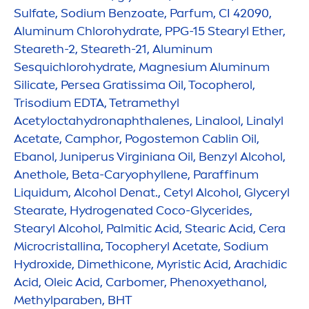
Sulfate, Sodium Benzoate, Parfum, CI 42090,
Aluminum Chloro
hydra
te, PPG-15 Stearyl Ether,
Steareth-2, Steareth-21, Aluminum
Sesquichloro
hydra
te, Magnesium Aluminum
Silicate, Persea Gratissima Oil, Tocopherol,
Trisodium EDTA, Tetramethyl
Acetylocta
hydro
naphthalenes, Linalool, Linalyl
Acetate, Camphor, Pogostemon Cablin Oil,
Ebanol, Juniperus Virginiana Oil, Benzyl Alcohol,
Anethole, Beta-Caryophyllene, Paraffinum
L
iq
uidum, Alcohol Denat., Cetyl Alcohol, Glyceryl
Stearate,
Hydro
genated Coco-Glycerides,
Stearyl Alcohol, Palmitic Acid, Stearic Acid, Cera
Microcristallina, Tocopheryl Acetate, Sodium
Hydro
xide, Dimethicone, Myristic Acid, Arachidic
Acid, Oleic Acid, Carbomer, Phenoxyethanol,
Methylparaben, BHT