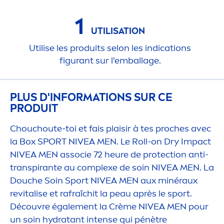
1
UTILISATION
Utilise les produits selon les indications
figurant sur l'emballage.
PLUS D'INFORMATIONS SUR CE
PRODUIT
Chouchoute-toi et fais plaisir à tes proches avec
la Box SPORT
NIVEA
MEN
. Le Roll-on Dry Impact
NIVEA
MEN
associe 72 heure de
protect
ion anti-
transpirante au complexe de soin
NIVEA
MEN
. La
Douche Soin Sport
NIVEA
MEN
aux minéraux
re
vital
ise et rafraîchit la peau après le sport.
Découvre égale
men
t la Crème
NIVEA
MEN
pour
un soin
hydra
tant intense qui pénètre