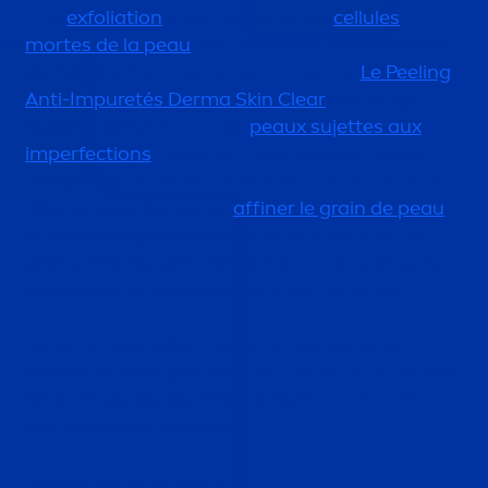
Une
exfoliation
aide à éliminer les
cellules
mortes de la peau
fréquem
men
t responsables
de l'obstruction des pores du visage.
Le Peeling
Anti-Im
pure
tés Derma
Skin
Clear
est conçu
spécif
iq
ue
men
t pour les
peaux sujettes aux
imperfections
. Cette formule associe l'Acide
Salicyl
iq
ue, le Sel Marin et le Niacinamide pour
désincruster les pores,
affiner le grain de peau
et réduire l'apparence des points noirs et des
points blancs, sans dessécher la peau et sans
provoquer de
sensation
s de tiraille
men
ts..
Le gommage aide à resserrer les pores et à
révéler un teint plus net dès 7 jours* d’utilisation.
Sa formule, testée clin
iq
ue
men
t**, convient à
une utilisation régulière.
*Auto-scorage, 43 participants