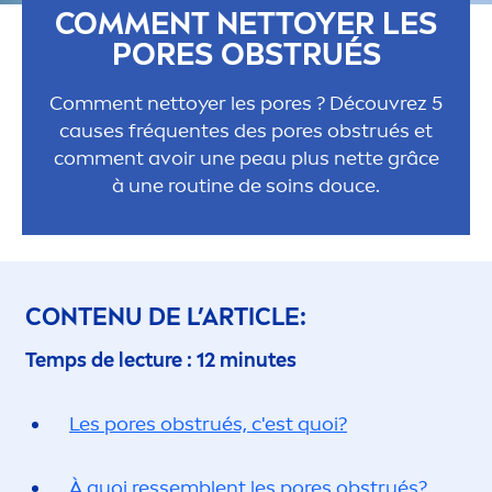
COM
MEN
T NETTOYER LES
PORES OBSTRUÉS
Com
men
t nettoyer les pores ? Découvrez 5
causes fréquentes des pores obstrués et
com
men
t avoir une peau plus nette grâce
à une routine de soins douce.
CONTENU DE L’ARTICLE:
Temps de lecture : 12 minutes
Les pores obstrués, c'est quoi?
À quoi ressemblent les pores obstrués?