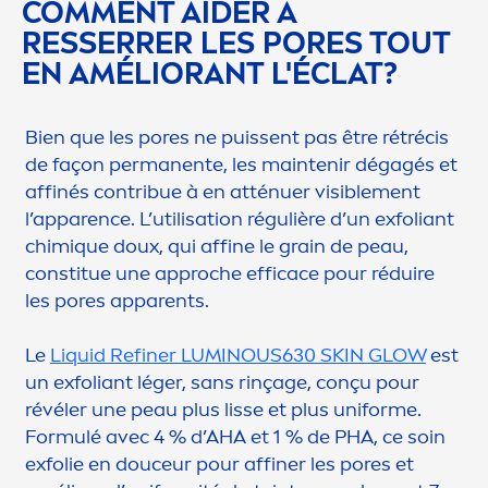
COM
MEN
T AIDER À
RESSERRER LES PORES TOUT
EN AMÉLIORANT L'ÉCLAT?
Bien que les pores ne puissent pas être rétrécis
de façon permanente, les maintenir dégagés et
affinés contribue à en atténuer visible
men
t
l’apparence. L’utilisation régulière d’un exfoliant
chim
iq
ue doux, qui affine le grain de peau,
constitue une approche efficace pour réduire
les pores apparents.
Le
L
iq
uid Refiner
LUMINOUS
630
SKIN
GLOW
est
un exfoliant léger, sans rinçage, conçu pour
révéler une peau plus lisse et plus uniforme.
Formulé avec 4 % d’AHA et 1 % de PHA, ce soin
exfolie en douceur pour affiner les pores et