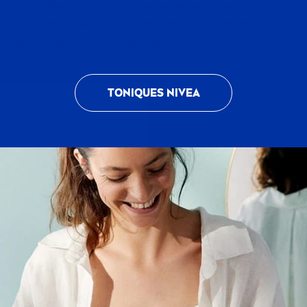
adaptée contribue à resserrer les pores et à
purifier la peau, révélant progressive
men
t un
teint plus clair et plus lisse.*
TON
IQ
UES
NIVEA