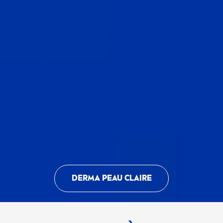
sur une peau irritée. Cessez l'utilisation (du soin)
en cas d'irritation et consulter un médecin si
celle-ci persiste. Ce produit contient des acides
alpha-
hydro
xylés qui peuvent aug
men
ter la
sensibilité de votre peau au soleil et en
particulier l'apparition de coups de soleil.
Utilisez une
protect
ion solaire et limitez
l'exposition au soleil pendant la durée
d'utilisation du produit et pendant la semaine
qui suit.
*Test consommateurs, 97 volontaires
DERMA PEAU CLAIRE