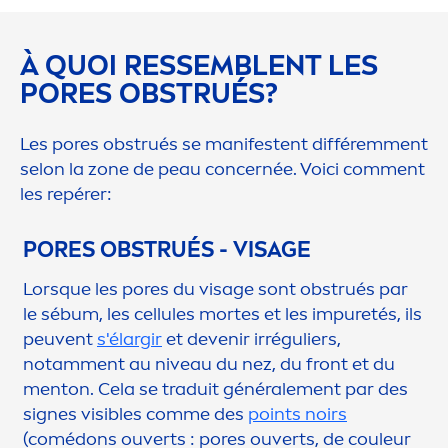
À QUOI RESSEMBLENT LES
PORES OBSTRUÉS?
Les pores obstrués se manifestent différem
men
t
selon la zone de peau concernée. Voici com
men
t
les repérer:
PORES OBSTRUÉS - VISAGE
Lorsque les pores du visage sont obstrués par
le sébum, les cellules mortes et les im
pure
tés, ils
peuvent
s'élargir
et devenir irréguliers,
notam
men
t au
nivea
u du nez, du front et du
men
ton. Cela se traduit générale
men
t par des
signes visibles comme des
points noirs
(comédons ouverts : pores ouverts, de couleur