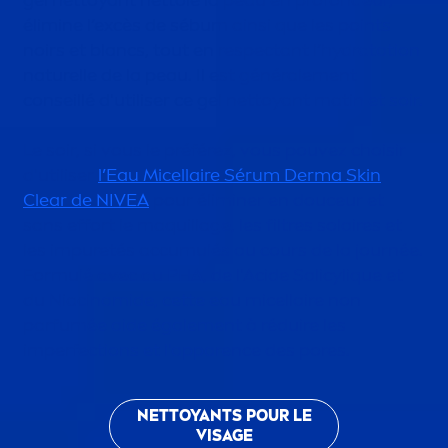
élimine l’excès de sébum ainsi que les points
noirs et blancs, tout en respectant l’
hydra
tation
naturelle de la peau. Il est générale
men
t
conseillé d'utiliser ce gel nettoyant matin et soir.
Le soir, si vous le préférez, vous pouvez choisir
d'utiliser
l’Eau
Micellair
e Sérum Derma
Skin
Clear de
NIVEA
pour éliminer en douceur et
sans effort le maquillage, les filtres solaires et
les im
pure
tés accumulés au cours de la journée.
Formulé avec du PHA, de l'Acide Salicyl
iq
ue et
du Niacinamide, cette eau
micellair
e non
parfumée aide égale
men
t à réduire les
imperfections et l'apparence des pores.
NETTOYANTS POUR LE
VISAGE