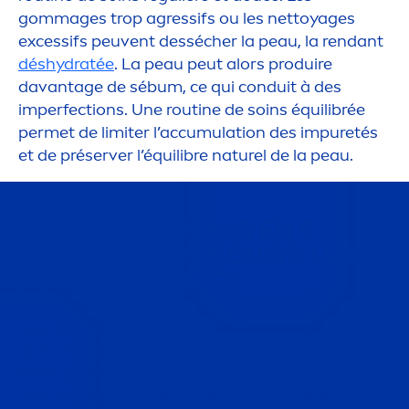
gommages trop agressifs ou les nettoyages
excessifs peuvent dessécher la peau, la rendant
dés
hydra
tée
. La peau peut alors produire
davantage de sébum, ce qui conduit à des
imperfections. Une routine de soins équilibrée
permet de limiter l’accumulation des im
pure
tés
et de préserver l’équilibre naturel de la peau.
ROUTINE DE SOINS EN 5
ÉTAPES POUR RÉDUIRE LES
PORES OBSTRUÉS
Que vos pores soient obstrués au
nivea
u du nez,
du front ou des joues, la gamme Derma
Skin
Clear de
NIVEA
offre une solution ciblée. Voici
une routine quotidienne simple pour aider à