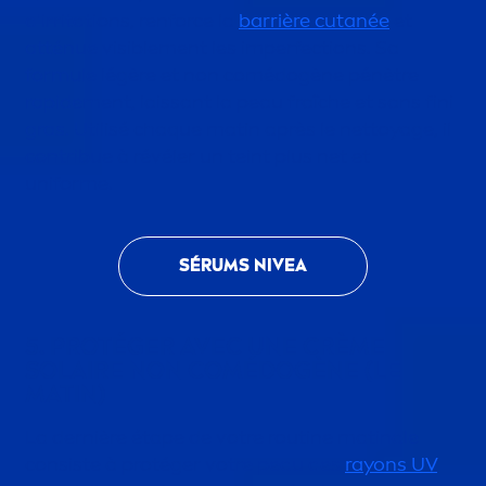
d'irritations, renforce la
barrière cutanée
et
atténue visible
men
t les imperfections. Sa
formule légère et non comédogène pénètre
rapide
men
t, laissant la peau fraîche et sans fini
gras. Utilisé chaque matin après le nettoyage, il
contribue à révéler un teint plus net et
uniforme.
SÉRUMS
NIVEA
5. PROTÉGER AVEC UNE CRÈME
SOLAIRE NON COMÉDOGÈNE (LE
MATIN)
La dernière étape de votre routine matinale
consiste à protéger votre peau des
rayons UV