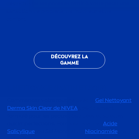
désincruster les pores et offrir à votre peau une
sensation
de propreté, de fraîcheur et de
confort.
DÉCOUVREZ LA
GAMME
1. NETTOYAGE (MATIN ET SOIR)
Com
men
cez votre routine avec le
Gel Nettoyant
Derma
Skin
Clear de
NIVEA
spéciale
men
t
formulé pour les peaux obstruées et sujettes
aux imperfections. Formulé avec de l'
Acide
Salicyl
iq
ue
, du Sel Marin et du
Niacinamide
, ce
gel nettoyant nettoie la peau en profondeur,