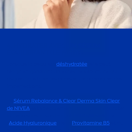
4.
HYDRA
TER AVEC UN SÉRUM
ÉQUILIBRANT (LE MATIN)
Lorsque la peau est
dés
hydra
tée
, elle peut
réagir en générant un excès de sébum, ce qui
risque d’obstruer les pores et de provoquer des
imperfections.
Le
Sérum Re
balance
& Clear Derma
Skin
Clear
de
NIVEA
est spéciale
men
t conçu pour
hydra
ter
la peau sans la surcharger. Formulé avec de
l'
Acide
Hyaluron
iq
ue
, de la
Pro
vitamin
e B5
et du
Niacinamide, ce sérum apaise les
sensation
s