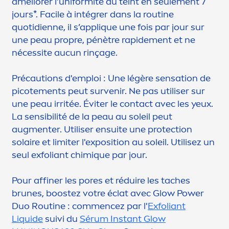
améliorer l’uniformité du teint en seule
men
t 7
jours*. Facile à intégrer dans la routine
quotidienne, il s’appl
iq
ue une fois par jour sur
une peau propre, pénètre rapide
men
t et ne
nécessite aucun rinçage.
Précautions d'emploi : Une légère
sensation
de
picote
men
ts peut survenir. Ne pas utiliser sur
une peau irritée. Éviter le contact avec les yeux.
La sensibilité de la peau au soleil peut
aug
men
ter. Utiliser ensuite une
protect
ion
solaire et limiter l'exposition au soleil. Utilisez un
seul exfoliant chim
iq
ue par jour.
Pour affiner les pores et réduire les taches
brunes, boostez votre éclat avec Glow Power
Duo Routine : com
men
cez par l'
Exfoliant
L
iq
uide
suivi du
Sérum Instant Glow