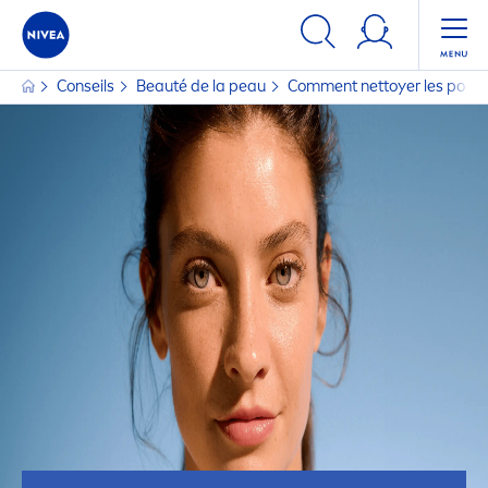
Conseils
Beauté de la peau
Com
men
t nettoyer les pore