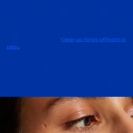
PURIFIANTS FRAÎCHEUR DE
NIVEA
La zone T (nez,
men
ton et front) est
particulière
men
t sujette à l’accumulation de
saleté, de sébum, de maquillage et de points
noirs. L’utilisation des
Clear-up Strips affinant la
peau
une fois à deux par semaine peut aider à
désincruster les pores. Ces patchs éliminent
efficace
men
t les points noirs et laissent une
sensation
de peau nette et de fraîche.