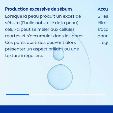
Production excessive de sébum
Accumu
Lorsque la peau produit un excès de
Si les 
sébum (l'huile naturelle de la peau) -
éliminé
celui-ci peut se mêler aux cellules
s'accum
mortes et s’accumuler dans les pores.
donner 
Ces pores obstrués peuvent alors
irréguli
présenter un aspect brillant ou une
texture irrégulière.
DÉCOUVREZ LES PATCHS ULTRA