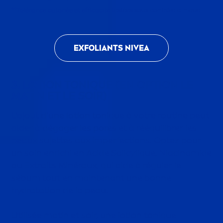
**Tolérance cutanée et efficacité testées sous contrôle clin
iq
ue
EXFOLIANTS
NIVEA
3. LOTION TON
IQ
UE (EN OPTION LE
MATIN ET LE SOIR)
L’ajout d’une lotion ton
iq
ue à votre routine peut
aider à dégager les pores et à rééquilibrer les
peaux sujettes aux imperfections. Optez pour
un soin enrichi en Acide Salicyl
iq
ue, Niacinamide
ou Extraits Minéraux, qui aide à réguler le
sébum tout en maintenant une bonne
hydra
tation de la peau.
Utilisée matin et soir, une lotion ton
iq
ue