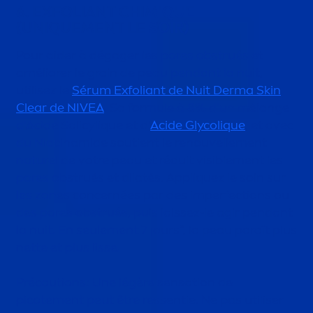
6. EXFOLIANT CHIM
IQ
UE
(UN
IQ
UE
MEN
T LE SOIR)
Pour aider à dégager les pores obstrués et
améliorer le grain de peau pendant la nuit,
utilisez le
Sérum Exfoliant de Nuit Derma
Skin
Clear de
NIVEA
. Sa formule à 8% d'un mélange
d'Acide Salicyl
iq
ue et d'
Acide Glycol
iq
ue
, et avec
du Niacinamide soutient le renouvelle
men
t
naturel de votre peau et réduit visible
men
t les
pores obstrués et dilatés. Appl
iq
uez le soin sur
les zones concernées par des imperfections ou
des pores obstrués, puis laissez-le agir pendant
la nuit. En seule
men
t 7 jours*, la peau paraît plus
nette et plus lisse.
Précautions: Une légère
sensation
de
picote
men
t peut être ressentie. Ne pas utiliser