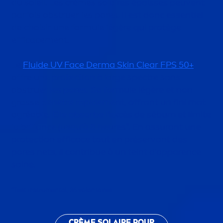
du soleil. Les crèmes solaires épaisses peuvent
parfois obstruer les pores. Il est donc essentiel
de choisir une formule légère qui protège
efficace
men
t.
Le
Fluide UV Face Derma
Skin
Clear FPS 50+
offre une
protect
ion à large spectre sans
obstruer les pores. Sa formule légère et non
grasse pénètre rapide
men
t, offrant un fini mat
agréable. Elle absorbe l’excès de sébum et limite
la brillance jusqu’à 8 heures*. En assurant une
protect
ion efficace tout en préservant des
pores nets, il contribue à un teint d'apparence
saine.
*Test instru
men
tal, 35 volontaires
CRÈME SOLAIRE POUR