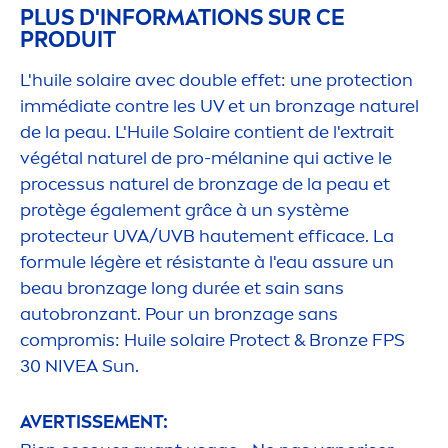
PLUS D'INFORMATIONS SUR CE
PRODUIT
L'huile solaire avec double effet: une
protect
ion
immédiate contre les UV et un bronzage naturel
de la peau. L'Huile Solaire contient de l'extrait
végétal naturel de pro-mélanine qui
active
le
processus naturel de bronzage de la peau et
protège égale
men
t grâce à un système
protect
eur UVA/UVB haute
men
t efficace. La
formule légère et résistante à l'eau assure un
beau bronzage long durée et sain sans
autobronzant. Pour un bronzage sans
compromis: Huile solaire
Protect
&
Bronze
FPS
30
NIVEA
Sun
.
AVERTISSE
MEN
T: