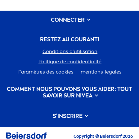
CONNECTER
RESTEZ AU COURANT!
Conditions d’utilisation
Polit
iq
ue de confidentialité
Paramètres des cookies
men
tions-legales
COM
MEN
T NOUS POUVONS VOUS AIDER: TOUT
SAVOIR SUR
NIVEA
nivea
-histoire
Carrières chez Beiersdorf
S'INSCRIRE
Notre philosophie
Contactez-nous
Tous les Highlights actuels, conseils de soin,
Copyright © Beiersdorf 2026