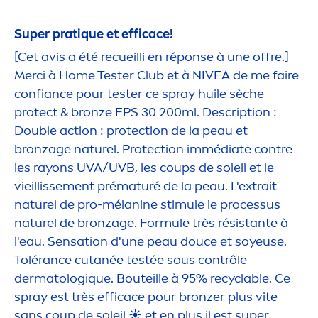
Super prat
iq
ue et efficace!
[Cet avis a été recueilli en réponse à une offre.]
Merci à Home Tester Club et à
NIVEA
de me faire
confiance pour tester ce spray huile sèche
protect
&
bronze
FPS 30 200ml. Description :
Double action :
protect
ion de la peau et
bronzage naturel.
Protect
ion immédiate contre
les rayons UVA/UVB, les coups de soleil et le
vieillisse
men
t prématuré de la peau. L'extrait
naturel de pro-mélanine stimule le processus
naturel de bronzage. Formule très résistante à
l'eau.
Sensation
d'une peau douce et soyeuse.
Tolérance cutanée testée sous contrôle
dermatolog
iq
ue. Bouteille à 95% recyclable. Ce
spray est très efficace pour
bronze
r plus vite
sans coup de soleil ☀️ et en plus il est super