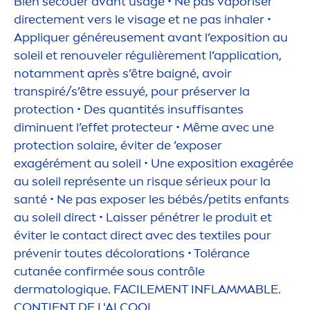
Bien secouer avant usage • Ne pas vaporiser
directe
men
t vers le visage et ne pas inhaler •
Appl
iq
uer généreuse
men
t avant l’exposition au
soleil et renouveler régulière
men
t l’application,
notam
men
t après s’être baigné, avoir
transpiré/s’être essuyé, pour préserver la
protect
ion • Des quantités insuffisantes
diminuent l’effet
protect
eur • Même avec une
protect
ion solaire, éviter de ’exposer
exagéré
men
t au soleil • Une exposition exagérée
au soleil représente un risque sérieux pour la
santé • Ne pas exposer les bébés/petits enfants
au soleil direct • Laisser pénétrer le produit et
éviter le contact direct avec des textiles pour
prévenir toutes dé
color
ations • Tolérance
cutanée confirmée sous contrôle
dermatolog
iq
ue. FACILE
MEN
T INFLAMMABLE.
CONTIENT DE L'AL
COOL
.