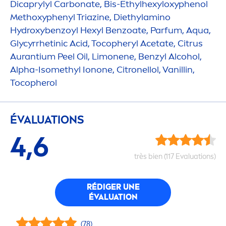
Dicaprylyl Carbonate, Bis-Ethylhexyloxyphenol
Methoxyphenyl Triazine, Diethylamino
Hydro
xybenzoyl Hexyl Benzoate, Parfum,
Aqua
,
Glycyrrhetinic Acid, Tocopheryl Acetate, Citrus
Aurantium Peel Oil, Limonene, Benzyl Alcohol,
Alpha-Isomethyl Ionone, Citronellol, Vanillin,
Tocopherol
ÉVALUATIONS
4,6
très bien (117 Evaluations)
RÉDIGER UNE
ÉVALUATION
(78)