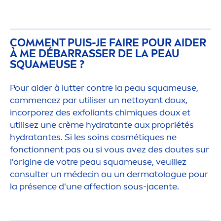
COM
MEN
T PUIS-JE FAIRE POUR AIDER
À ME DÉBARRASSER DE LA PEAU
SQUAMEUSE ?
Pour aider à lutter contre la peau squameuse,
com
men
cez par utiliser un nettoyant doux,
incorporez des exfoliants chim
iq
ues doux et
utilisez une crème
hydra
tante aux propriétés
hydra
tantes. Si les soins cosmét
iq
ues ne
fonctionnent pas ou si vous avez des doutes sur
l'origine de votre peau squameuse, veuillez
consulter un médecin ou un dermatologue pour
la présence d'une affection sous-jacente.