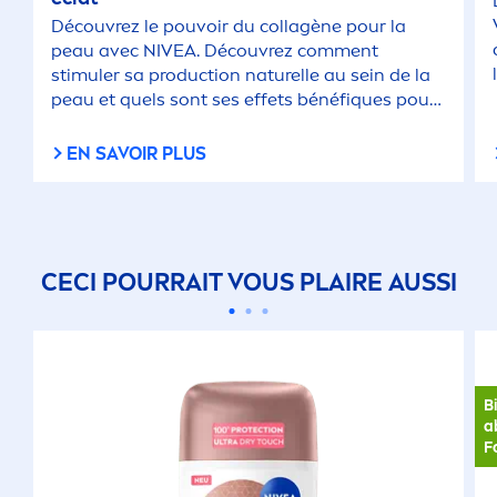
Découvrez le pouvoir du collagène pour la
peau avec
NIVEA
. Découvrez com
men
t
stimuler sa production naturelle au sein de la
peau et quels sont ses effets bénéf
iq
ues pour
lutter contre les signes de vieillisse
men
t.
EN SAVOIR PLUS
CECI POURRAIT VOUS PLAIRE AUSSI
B
a
F