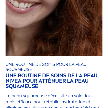
UNE ROUTINE DE SOINS POUR LA PEAU
SQUAMEUSE
UNE ROUTINE DE SOINS DE LA PEAU
NIVEA
POUR ATTÉNUER LA PEAU
SQUAMEUSE
La peau squameuse nécessite un soin doux
mais efficace pour rétablir l’
hydra
tation et
éliminer les cellules de peaux mortes. Voici une