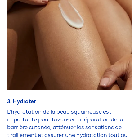
3.
Hydra
ter :
L’
hydra
tation de la peau squameuse est
importante pour favoriser la réparation de la
barrière cutanée, atténuer les
sensation
s de
tiraille
men
t et assurer une
hydra
tation tout au