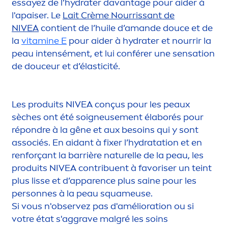
essayez de l’
hydra
ter davantage pour aider à
l'apaiser. Le
Lait Crème Nourrissant de
NIVEA
contient de l’huile d’amande douce et de
la
vitamin
e E
pour aider à
hydra
ter et nourrir la
peau intensé
men
t, et lui conférer une
sensation
de douceur et d’élasticité.
Les produits
NIVEA
conçus pour les peaux
sèches ont été soigneuse
men
t élaborés pour
répondre à la gêne et aux besoins qui y sont
associés. En aidant à fixer l’
hydra
tation et en
renforçant la barrière naturelle de la peau, les
produits
NIVEA
contribuent à favoriser un teint
plus lisse et d’apparence plus saine pour les
personnes à la peau squameuse.
Si vous n'observez pas d'amélioration ou si
votre état s'aggrave malgré les soins