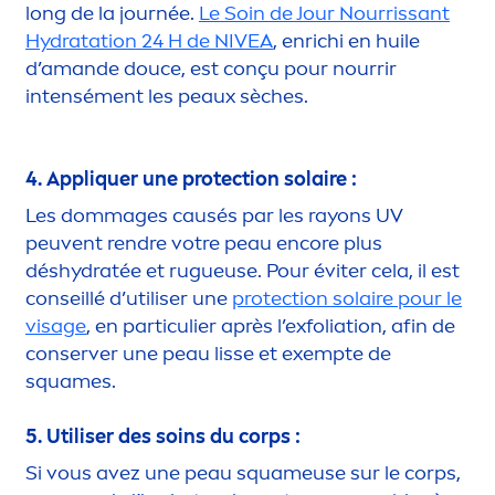
long de la journée.
Le Soin de Jour Nourrissant
Hydra
tation 24 H de
NIVEA
, enrichi en huile
d’amande douce, est conçu pour nourrir
intensé
men
t les peaux sèches.
4. Appl
iq
uer une
protect
ion solaire :
Les dommages causés par les rayons UV
peuvent rendre votre peau encore plus
dés
hydra
tée et rugueuse. Pour éviter cela, il est
conseillé d’utiliser une
protect
ion solaire pour le
visage
, en particulier après l’exfoliation, afin de
conserver une peau lisse et exempte de
squames.
5. Utiliser des soins du corps :
Si vous avez une peau squameuse sur le corps,