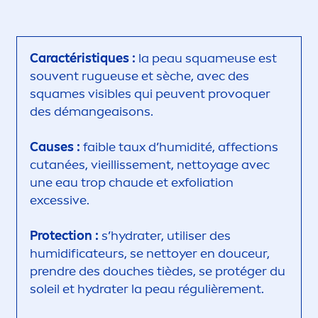
Caractérist
iq
ues :
la peau squameuse est
souvent rugueuse et sèche, avec des
squames visibles qui peuvent provoquer
des démangeaisons.
Causes :
faible taux d’humidité, affections
cutanées, vieillisse
men
t, nettoyage avec
une eau trop chaude et exfoliation
excessive.
Protect
ion :
s’
hydra
ter, utiliser des
humidificateurs, se nettoyer en douceur,
prendre des douches tièdes, se protéger du
soleil et
hydra
ter la peau régulière
men
t.