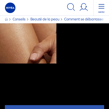
Conseils
Beauté de la peau
Com
men
t se débarrasser d