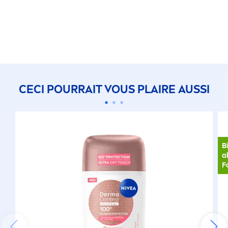
CECI POURRAIT VOUS PLAIRE AUSSI
B
a
F