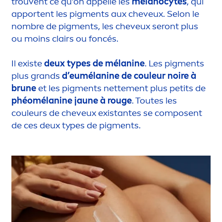
trouvent ce qu’on appelle les
mélanocytes
, qui
apportent les pig
men
ts aux cheveux. Selon le
nombre de pig
men
ts, les cheveux seront plus
ou moins clairs ou foncés.
Il existe
deux types de mélanine
. Les pig
men
ts
plus grands
d’eumélanine de couleur noire à
brune
et les pig
men
ts nette
men
t plus petits de
phéomélanine jaune à rouge
. Toutes les
couleurs de cheveux existantes se composent
de ces deux types de pig
men
ts.