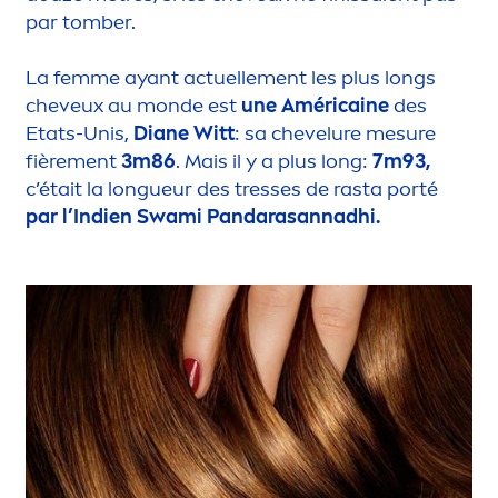
par tomber.
La femme ayant actuelle
men
t les plus longs
cheveux au monde est
une Américaine
des
Etats-Unis,
Diane Witt
: sa chevelure mesure
fière
men
t
3m86
. Mais il y a plus long:
7m93,
c’était la longueur des tresses de rasta porté
par l’Indien Swami Pandarasannadhi.