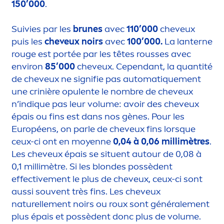
150’000
.
Suivies par les
brunes
avec
110’000
cheveux
puis les
cheveux noirs
avec
100’000.
La lanterne
rouge est portée par les têtes rousses avec
environ
85’000
cheveux. Cependant, la quantité
de cheveux ne signifie pas automat
iq
ue
men
t
une crinière opulente le nombre de cheveux
n’ind
iq
ue pas leur volume: avoir des cheveux
épais ou fins est dans nos gènes. Pour les
Européens, on parle de cheveux fins lorsque
ceux-ci ont en moyenne
0,04 à 0,06 millimètres
.
Les cheveux épais se situent autour de 0,08 à
0,1 millimètre. Si les blondes possèdent
effective
men
t le plus de cheveux, ceux-ci sont
aussi souvent très fins. Les cheveux
naturelle
men
t noirs ou roux sont générale
men
t
plus épais et possèdent donc plus de volume.