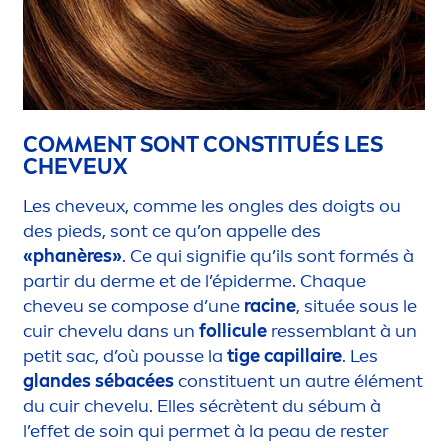
COM
MEN
T SONT CONSTITUÉS LES
CHEVEUX
Les cheveux, comme les ongles des doigts ou
des pieds, sont ce qu’on appelle des
«phanères»
. Ce qui signifie qu’ils sont formés à
partir du derme et de l’épiderme. Chaque
cheveu se compose d’une
racine
, située sous le
cuir chevelu dans un
follicule
ressemblant à un
petit sac, d’où pousse la
tige capillaire
. Les
glandes sébacées
constituent un autre élé
men
t
du cuir chevelu. Elles sécrètent du sébum à
l’effet de soin qui permet à la peau de rester