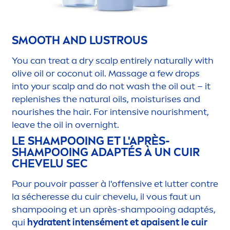
SMOOTH AND LUSTROUS
You can treat a dry scalp entirely
naturally
with
olive oil or coconut oil. Massage a few
drop
s
into your scalp and do not wash the oil out – it
replenishes the
natural
oils, moisturises and
nourishes the hair. For intensive nourish
men
t,
leave the oil in overnight.
LE SHAMPOOING ET L'APRÈS-
SHAMPOOING ADAPTÉS À UN CUIR
CHEVELU SEC
Pour pouvoir passer à l'offensive et lutter contre
la sécheresse du cuir chevelu, il vous faut un
shampooing et un après-shampooing adaptés,
qui
hydra
tent intensé
men
t et apaisent le cuir