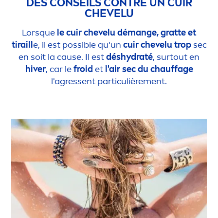
DES CONSEILS CONTRE UN CUIR
CHEVELU
Lorsque
le cuir chevelu démange, gratte et
tiraill
e, il est possible qu'un
cuir chevelu trop
sec
en soit la cause. Il est
dés
hydra
té
, surtout en
hiver
, car le
froid
et
l'air sec du chauffage
l'agressent particulière
men
t.