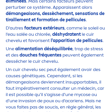
éliminées
. Mais certains facteurs peuvent
perturber ce système. Apparaissent alors
démangeaisons, dessèche
men
t,
sensation
s de
tiraille
men
t et formation de pellicules
.
D'autres
facteurs extérieurs
, comme le soleil ou
l'eau salée ou chlorée,
dés
hydra
tent
le cuir
chevelu et favorisent
l'apparition de pellicules
.
Une
ali
men
tation déséquilibrée
, trop de
stress
et des
douches fréquentes
peuvent égale
men
t
dessécher le cuir chevelu.
Un cuir chevelu sec peut égale
men
t avoir des
causes génét
iq
ues. Cependant, si les
démangeaisons deviennent insupportables, il
faut impérative
men
t consulter un médecin, car
il est possible qu'il s'agisse d'une mycose ou
d'une invasion de poux ou d'acariens. Mais ne
vous faites pas de soucis, en règle général, les