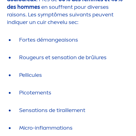
des hommes
en souffrent pour diverses
raisons. Les symptômes suivants peuvent
ind
iq
uer un cuir chevelu sec:
Fortes démangeaisons
Rougeurs et
sensation
de brûlures
Pellicules
Picote
men
ts
Sensation
s de tiraille
men
t
Micro-inflammations