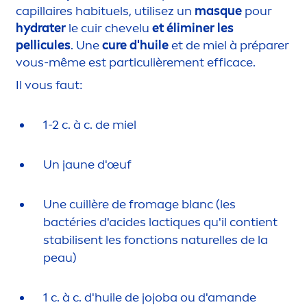
capillaires habituels, utilisez un
masque
pour
hydra
ter
le cuir chevelu
et éliminer les
pellicules
. Une
cure d'huile
et de miel à préparer
vous-même est particulière
men
t efficace.
Il vous faut:
1-2 c. à c. de miel
Un jaune d'œuf
Une cuillère de fromage blanc (les
bactéries d'acides lact
iq
ues qu'il contient
stabilisent les fonctions naturelles de la
peau)
1 c. à c. d'huile de jojoba ou d'amande