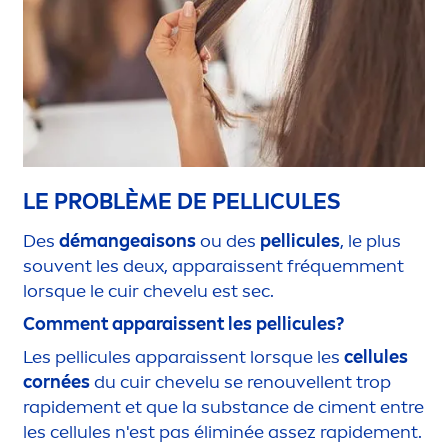
LE PROBLÈME DE PELLICULES
Des
démangeaisons
ou des
pellicules
, le plus
souvent les deux, apparaissent fréquem
men
t
lorsque le cuir chevelu est sec.
Com
men
t apparaissent les pellicules?
Les pellicules apparaissent lorsque les
cellules
cornées
du cuir chevelu se renouvellent trop
rapide
men
t et que la substance de ci
men
t entre
les cellules n'est pas éliminée assez rapide
men
t.