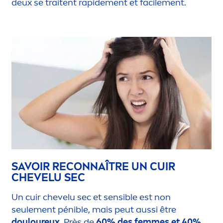
deux se traitent rapide
men
t et facile
men
t.
SAVOIR RECONNAÎTRE UN CUIR
CHEVELU SEC
Un cuir chevelu sec et sensible est non
seule
men
t pénible, mais peut aussi être
douloureux
. Près de
60% des femmes et 40%