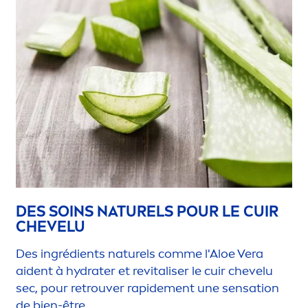
DES SOINS NATURELS POUR LE CUIR
CHEVELU
Des ingrédients naturels comme l'Aloe Vera
aident à
hydra
ter et re
vital
iser le cuir chevelu
sec, pour retrouver rapide
men
t une
sensation
de bien-être.