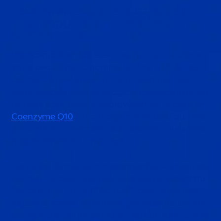
COM
MEN
T ATTÉNUER LES RIDES DU VISAGE
LES PRODUITS
NIVEA
Q10 POUR
AIDER À EFFACER LA RIDE DU LION
Pour compléter vos exercices faciaux, soutenez
votre peau avec la gamme Q10 de
NIVEA
. Des
crèmes de jour et de nuit nourrissantes aux
sérums ciblés pour le visage, chaque produit est
formulé pour aider à approvisionner la peau en
Coenzyme Q10
, un antioxydant naturel qui aide
à maintenir la fermeté de la peau et qui décline
progressive
men
t avec l'âge.
Certaines formules comprennent égale
men
t de
la Créatine pour favoriser le renouvelle
men
t du
Collagène et du GLYCOSTOP™ pour aider à se
défendre contre les dommages cutanés induits
par le sucre, qui jouent tous deux un rôle dans la