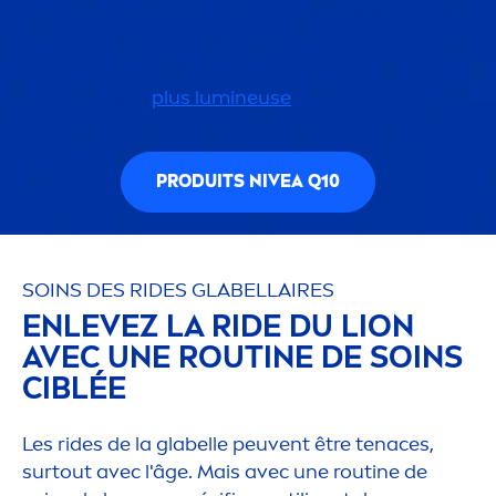
formation des ridules. Utilisés régulière
men
t, les
produits
NIVEA
Q10 aident à atténuer
visible
men
t la ride du lion et rendent la peau
plus ferme et
plus lumineuse
.
PRODUITS
NIVEA
Q10
SOINS DES RIDES GLABELLAIRES
ENLEVEZ LA RIDE DU LION
AVEC UNE ROUTINE DE SOINS
CIBLÉE
Les rides de la glabelle peuvent être tenaces,
surtout avec l'âge. Mais avec une routine de