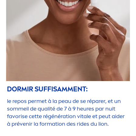
DORMIR SUFFISAM
MEN
T:
le repos permet à la peau de se réparer, et un
sommeil de qualité de 7 à 9 heures par nuit
favorise cette régénération
vital
e et peut aider
à prévenir la formation des rides du lion.