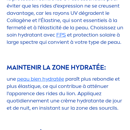
éviter que les rides d'expression ne se creusent
davantage, car les rayons UV dégradent le
Collagène et l'Élastine, qui sont essentiels à la
fermeté et à l'élasticité de la peau. Choisissez un
soin
hydra
tant avec
FPS
et
protect
ion solaire à
large spectre qui convient à votre type de peau.
MAINTENIR LA ZONE
HYDRA
TÉE:
une
peau bien
hydra
tée
paraît plus rebondie et
plus élast
iq
ue, ce qui contribue à atténuer
l'apparence des rides du lion. Appl
iq
uez
quotidienne
men
t une crème
hydra
tante de jour
et de nuit, en insistant sur la zone des sourcils.