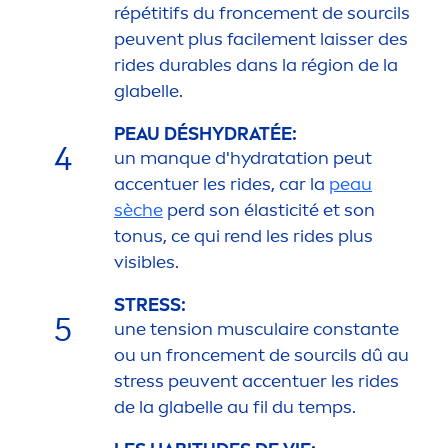
répétitifs du fronce
men
t de sourcils
peuvent plus facile
men
t laisser des
rides durables dans la région de la
glabelle.
PEAU DÉS
HYDRA
TÉE:
4
un manque d'
hydra
tation peut
accentuer les rides, car la
peau
sèche
perd son élasticité et son
tonus, ce qui rend les rides plus
visibles.
STRESS
:
5
une tension musculaire constante
ou un fronce
men
t de sourcils dû au
stress
peuvent accentuer les rides
de la glabelle au fil du temps.