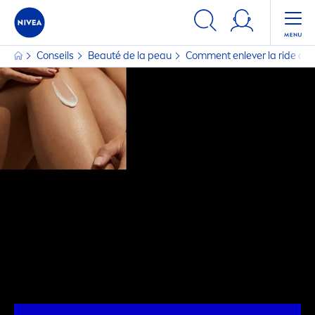
Conseils
Beauté de la peau
Com
men
t enlever la ride du 