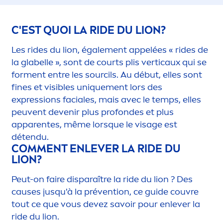
C'EST QUOI LA RIDE DU LION?
Les rides du lion, égale
men
t appelées « rides de
la glabelle », sont de courts plis verticaux qui se
for
men
t entre les sourcils. Au début, elles sont
fines et visibles un
iq
ue
men
t lors des
expressions faciales, mais avec le temps, elles
peuvent devenir plus profondes et plus
apparentes, même lorsque le visage est
détendu.
COM
MEN
T ENLEVER LA RIDE DU
LION?
Peut-on faire disparaître la ride du lion ? Des
causes jusqu'à la prévention, ce guide couvre
tout ce que vous devez savoir pour enlever la
ride du lion.