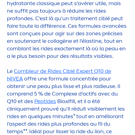
hydra
tante class
iq
ue peut s'avérer utile, mais
ne suffit pas toujours à réduire les rides
profondes. C'est là qu'un traite
men
t ciblé peut
faire toute la différence. Ces formules avancées
sont conçues pour agir sur des zones précises
en soutenant le collagène et l'élastine, tout en
comblant les rides exacte
men
t là où la peau en
a le plus besoin pour des résultats visibles.
Le
Combleur de Rides Ciblé Expert Q10 de
NIVEA
offre une formule concentrée pour
obtenir une peau plus lisse et plus radieuse. Il
comprend 5 % de Complexe d'actifs avec du
Q10 et des
Peptides
Bioxifill, et il a été
clin
iq
ue
men
t prouvé qu'il réduit visible
men
t les
rides en quelques minutes* tout en améliorant
l'aspect des rides plus profondes au fil du
temps**. Idéal pour lisser la ride du lion, ce