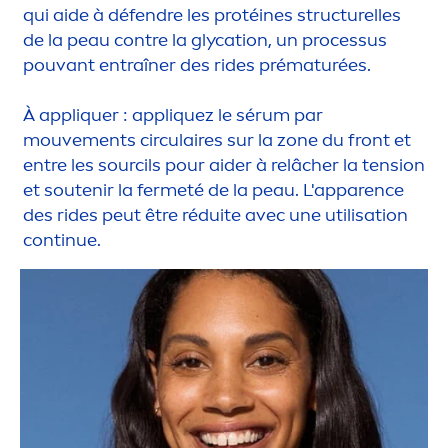
qui aide à défendre les protéines structurelles
de la peau contre la glycation, un processus
pouvant entraîner des rides prématurées.
À appl
iq
uer : appl
iq
uez le sérum par
mouve
men
ts circulaires sur la zone du front et
entre les sourcils pour aider à relâcher la tension
et soutenir la fermeté de la peau. L'apparence
des rides peut être réduite avec une utilisation
continue.