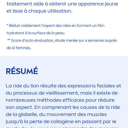
traite
men
t aide à obtenir une apparence jeune
et lisse à chaque utilisation.
* Réduit visible
men
t l'aspect des rides en formant un film
hydra
tant à la surface de la peau.
** Score d'auto-évaluation, étude
men
ée sur 4 semaines auprès
de 41 femmes.
RÉSUMÉ
La ride du lion résulte des expressions faciales et
du processus de vieillisse
men
t, mais il existe de
nombreuses méthodes efficaces pour réduire
son aspect. En comprenant les causes de la ride
de la glabelle, du mouve
men
t des muscles
jusqu'à la perte de collagène en passant par le