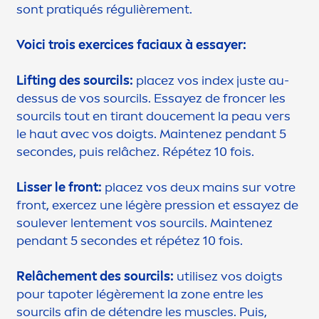
sont prat
iq
ués régulière
men
t.
Voici trois exercices faciaux à essayer:
Lifting des sourcils:
placez vos index juste au-
dessus de vos sourcils. Essayez de froncer les
sourcils tout en tirant douce
men
t la peau vers
le haut avec vos doigts. Maintenez pendant 5
secondes, puis relâchez. Répétez 10 fois.
Lisser le front:
placez vos deux mains sur votre
front, exercez une légère pression et essayez de
soulever lente
men
t vos sourcils. Maintenez
pendant 5 secondes et répétez 10 fois.
Relâche
men
t des sourcils:
utilisez vos doigts
pour tapoter légère
men
t la zone entre les
sourcils afin de détendre les muscles. Puis,