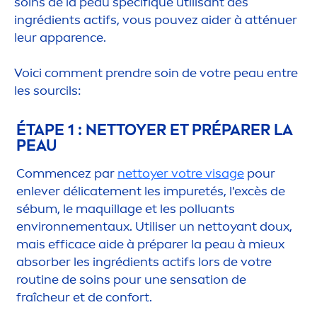
soins de la peau spécif
iq
ue utilisant des
ingrédients actifs, vous pouvez aider à atténuer
leur apparence.
Voici com
men
t prendre soin de votre peau entre
les sourcils:
ÉTAPE 1 : NETTOYER ET PRÉPARER LA
PEAU
Com
men
cez par
nettoyer votre visage
pour
enlever délicate
men
t les im
pure
tés, l'excès de
sébum, le maquillage et les polluants
environne
men
taux. Utiliser un nettoyant doux,
mais efficace aide à préparer la peau à mieux
absorber les ingrédients actifs lors de votre
routine de soins pour une
sensation
de
fraîcheur et de confort.