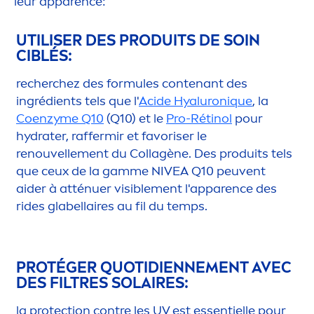
leur apparence:
UTILISER DES PRODUITS DE SOIN
CIBLÉS:
recherchez des formules contenant des
ingrédients tels que l'
Acide
Hyaluron
iq
ue
, la
Coenzyme Q10
(Q10) et le
Pro-Rétinol
pour
hydra
ter, raffermir et favoriser le
renouvelle
men
t du Collagène. Des produits tels
que ceux de la gamme
NIVEA
Q10 peuvent
aider à atténuer visible
men
t l'apparence des
rides glabellaires au fil du temps.
PROTÉGER QUOTIDIENNE
MEN
T AVEC
DES FILTRES SOLAIRES:
la
protect
ion contre les UV est essentielle pour