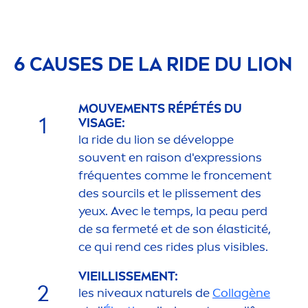
6 CAUSES DE LA RIDE DU LION
MOUVE
MEN
TS RÉPÉTÉS DU
1
VISAGE:
la ride du lion se développe
souvent en raison d'expressions
fréquentes comme le fronce
men
t
des sourcils et le plisse
men
t des
yeux. Avec le temps, la peau perd
de sa fermeté et de son élasticité,
ce qui rend ces rides plus visibles.
VIEILLISSE
MEN
T:
2
les
nivea
ux naturels de
Collagène