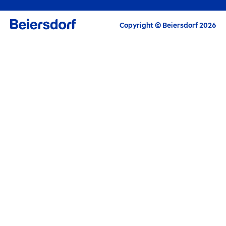
Tous les Highlights actuels, conseils de soin,
Copyright © Beiersdorf 2026
inspirations et offres
Courriel
CONTINUER