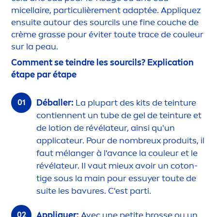
micellair
e, particulière
men
t adaptée. Appl
iq
uez
ensuite autour des sourcils une fine couche de
crème grasse pour éviter toute trace de couleur
sur la peau.
Com
men
t se teindre les sourcils? Explication
étape par étape
Déballer:
La plupart des kits de teinture
contiennent un tube de gel de teinture et
de lotion de révélateur, ainsi qu'un
applicateur. Pour de nombreux produits, il
faut mélanger à l'avance la couleur et le
révélateur. Il vaut mieux avoir un coton-
tige sous la main pour essuyer toute de
suite les bavures. C'est parti.
Appl
iq
uer:
Avec une petite brosse ou un