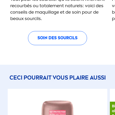
recourbés ou totale
men
t naturels: voici des
v
conseils de maquillage et de soin pour de
b
beaux sourcils.
p
SOIN DES SOURCILS
CECI POURRAIT VOUS PLAIRE AUSSI
B
a