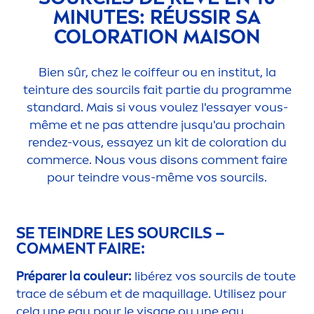
MINUTES: RÉUSSIR SA
COLOR
ATION MAISON
Bien sûr, chez le coiffeur ou en institut, la
teinture des sourcils fait partie du programme
standard. Mais si vous voulez l'essayer vous-
même et ne pas attendre jusqu'au prochain
rendez-vous, essayez un kit de
color
ation du
commerce. Nous vous disons com
men
t faire
pour teindre vous-même vos sourcils.
SE TEINDRE LES SOURCILS –
COM
MEN
T FAIRE:
Préparer la couleur:
libérez vos sourcils de toute
trace de sébum et de maquillage. Utilisez pour
cela une eau pour le visage ou une eau