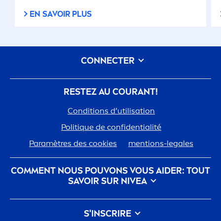
outils
beauty
.
EN SAVOIR PLUS
CONNECTER
RESTEZ AU COURANT!
Conditions d’utilisation
Polit
iq
ue de confidentialité
Paramètres des cookies
men
tions-legales
COM
MEN
T NOUS POUVONS VOUS AIDER: TOUT
SAVOIR SUR
NIVEA
nivea
-histoire
Carrières chez Beiersdorf
S'INSCRIRE
Notre philosophie
Contactez-nous