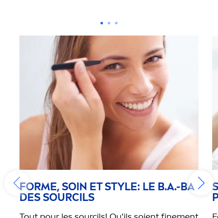
FORME, SOIN ET STYLE: LE B.A.-BA
DES SOURCILS
Tout pour les sourcils! Qu'ils soient fine
men
t
F