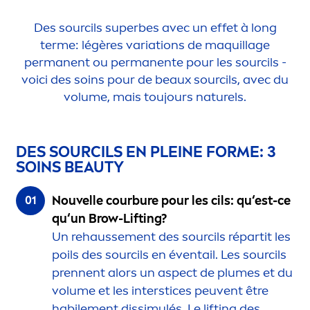
Des sourcils superbes avec un effet à long
terme: légères variations de maquillage
permanent ou permanente pour les sourcils -
voici des soins pour de beaux sourcils, avec du
volume, mais toujours naturels.
DES SOURCILS EN PLEINE FORME: 3
SOINS
BEAUTY
Nouvelle
courbure
pour
les
cils
:
qu‘est-ce
qu‘un
Brow
-Lifting?
Un rehausse
men
t des sourcils répartit les
poils des sourcils en éventail. Les sourcils
prennent alors un aspect de plumes et du
volume et les interstices peuvent être
habile
men
t dissimulés. Le lifting des