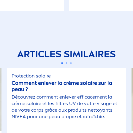
ARTICLES SIMILAIRES
Protect
ion solaire
Com
men
t enlever la crème solaire sur la
peau ?
Découvrez com
men
t enlever efficace
men
t la
crème solaire et les filtres UV de votre visage et
de votre corps grâce aux produits nettoyants
NIVEA
pour une peau propre et rafraîchie.