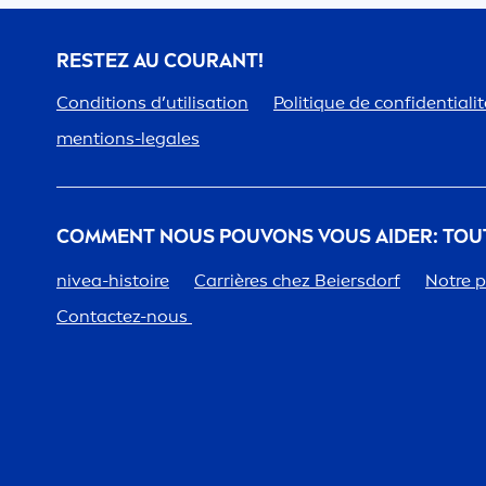
RESTEZ AU COURANT!
Conditions d’utilisation
Polit
iq
ue de confidentialit
men
tions-legales
COM
MEN
T NOUS POUVONS VOUS AIDER: TOU
nivea
-histoire
Carrières chez Beiersdorf
Notre p
Contactez-nous