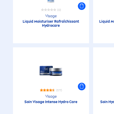
(0)
Visage
L
iq
uid Moisturiser Rafraîchissant
L
iq
uid M
Hydro
care
(177)
Visage
Soin Visage Intense
Hydro
Care
Soin
Hy