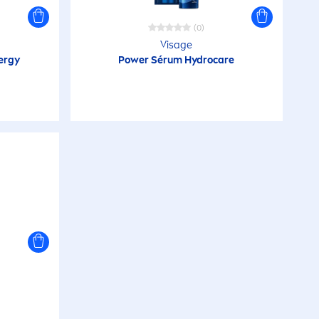
(0)
Visage
ergy
Power Sérum
Hydro
care