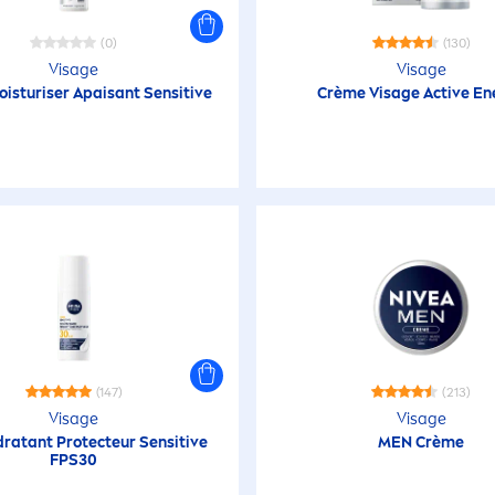
(0)
(130)
Visage
Visage
oisturiser Apaisant
Sensitive
Crème Visage
Active
En
(147)
(213)
Visage
Visage
dra
tant
Protect
eur
Sensitive
MEN
Crème
FPS30