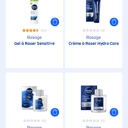
Démangeaison de la barbe
Démangeaisons
(141)
(0)
Rasage
Rasage
Gel à Raser
Sensitive
Crème à Raser
Hydro
Care
Hydratation
Nettoyage
Peau du corps sèche
Peau du visage sèche
Peau lisse et rebondie
(0)
(0)
Rasage
Rasage