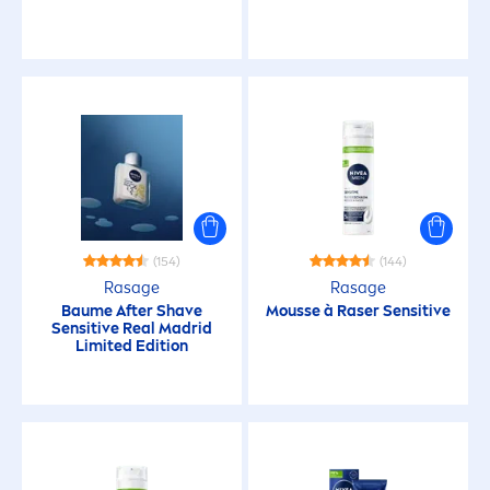
Strapaziertes Haar
BESOINS
Anti-Age
Anti-Transpirant
(154)
(144)
Care & Hold
Rasage
Rasage
Baume After Shave
Mousse à Raser
Sensitive
Sensitive
Real Madrid
Limited Edition
Comédons
Cuir chevelu irrité
Cuir chevelu sensible