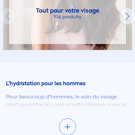
Tout pour votre visage
15
104 produits
30
FILTRES SÉLECTIONNÉS
L'
hydra
tation pour les hommes
Pour beaucoup d'hommes, le soin du visage
n'est peut-être pas une priorité absolue, mais la
peau des hommes est confrontée aux mêmes
facteurs environne
men
taux et aux mêmes
agressions que celle des femmes. Avec tous les