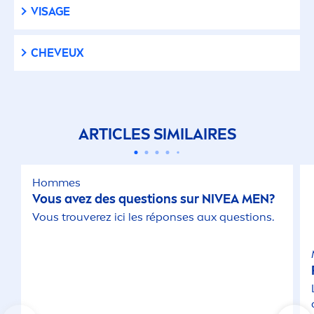
VISAGE
Rougeurs
CHEVEUX
Sécheresse
Strong Hold
ARTICLES SIMILAIRES
Taches de pigmentation
Hommes
Transpiration abondante
Vous avez des questions sur
NIVEA
MEN
?
Vous trouverez ici les réponses aux questions.
Vegan
PAS D'INGRÉDIENTS