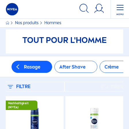
FILTRES
Nos produits
Hommes
TYPE DE PEAU
TOUT POUR L'HOMME
Alle Hauttypen
Gerötete Haut
Rasage
After Shave
Crème
Juckende Haut
FILTRE
TRIER
Normale Haut
Nachhaltigkeit
(
NIVEA
)
Normale Kopfhaut