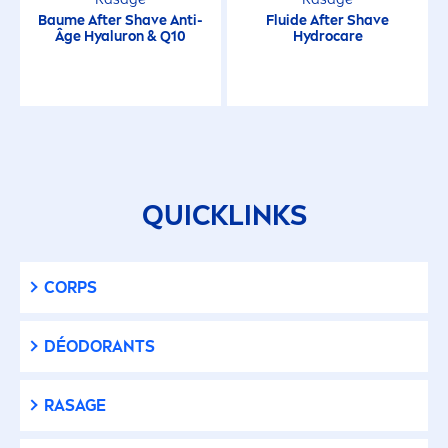
Peau sensible
Baume After Shave Anti-
Fluide After Shave
Âge
Hyaluron
& Q10
Hydro
care
Peaux sensibles
Pellicules
Protection Déodorante
QUICKLINKS
Protection solaire
CORPS
Raffermissant
DÉODORANTS
Rafraichissant
RASAGE
Rides