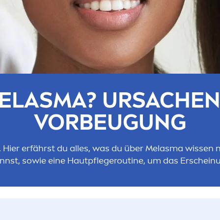
MELASMA? URSACHEN,
VORBEUGUNG
n. Hier erfährst du alles, was du über Melasma wissen
nnst, sowie eine Hautpflegeroutine, um das Erschein