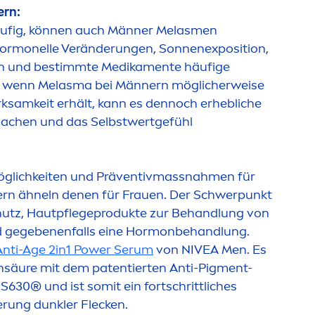
ern:
ufig, können auch Männer Melas
men
hormonelle Veränderungen, Sonnenexposition,
en und bestimmte Medika
men
te häufige
ch wenn Melasma bei Männern möglicherweise
rksamkeit erhält, kann es dennoch erhebliche
sachen und das Selbstwertgefühl
glichkeiten und Präventivmassnah
men
für
rn ähneln denen für Frauen. Der Schwerpunkt
hutz, Hautpflegeprodukte zur Behandlung von
nd gegebenenfalls eine Hormonbehandlung.
nti-Age 2in1 Power Serum
von
NIVEA
Men
. Es
n
säure mit dem patentierten Anti-Pig
men
t-
US
630® und ist somit ein fortschrittliches
erung dunkler Flecken.