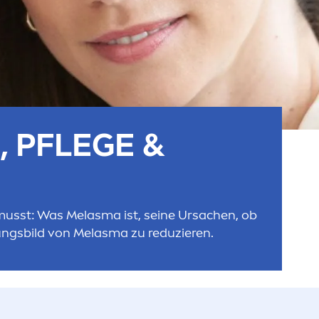
 PFLEGE &
 musst: Was Melasma ist, seine Ursachen, ob
ungsbild von Melasma zu reduzieren.