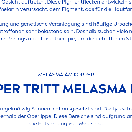
 Gesicht auftreten. Diese Pig
men
tflecken entwickeln 
Melanin verursacht, dem Pig
men
t, das für die Hautfa
g und genetische Veranlagung sind häufige Ursachen
etroffenen sehr belastend sein. Deshalb suchen viele
he Peelings oder Lasertherapie, um die betroffenen St
MELASMA AM KÖRPER
ER TRITT MELASMA 
 regelmässig Sonnenlicht ausgesetzt sind. Die typisch
berhalb der Ober
lip
pe. Diese Bereiche sind aufgrund 
die Entstehung von Melasma.