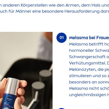
 anderen Körperstellen wie den Ar
men
, dem Hals un
auch für Männer eine besondere Herausforderung darst
Melasma bei Fraue
Melasma betrifft ha
hormoneller Schwan
Schwangerschaft o
Verhütungsmittel. 
Melanozyten, die pi
stimulieren und so
besonders an sonne
Melasma nicht schäd
ungleichmässigen H