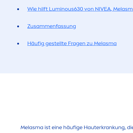
Wie hilft
Luminous
630 von
NIVEA
, Melasm
Zusam
men
fas
sun
g
Häufig gestellte Fragen zu Melasma
Melasma ist eine häufige Hauterkrankung, die