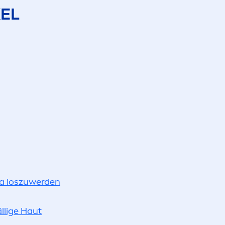
KEL
a loszuwerden
llige Haut