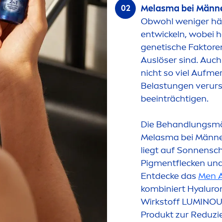
Melasma bei Männ
Obwohl weniger hä
entwickeln, wobei 
genetische Faktor
Auslöser sind. Au
nicht so viel Aufme
Belastungen verur
beeinträchtigen.
Die Behandlungsmö
Melasma bei Männe
liegt auf Sonnensc
Pig
men
tflecken u
Entdecke das
Men
A
kombiniert
Hyaluro
Wirkstoff
LUMINO
Produkt zur Reduzi