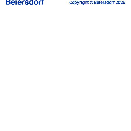
Tous les Highlights actuels, conseils de soin,
Copyright © Beiersdorf 2026
inspirations et offres
Courriel
CONTINUER