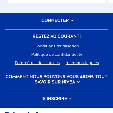
CONNECTER
RESTEZ AU COURANT!
Conditions d’utilisation
Polit
iq
ue de confidentialité
Paramètres des cookies
men
tions-legales
COM
MEN
T NOUS POUVONS VOUS AIDER: TOUT
SAVOIR SUR
NIVEA
nivea
-histoire
Carrières chez Beiersdorf
S'INSCRIRE
Notre philosophie
Contactez-nous