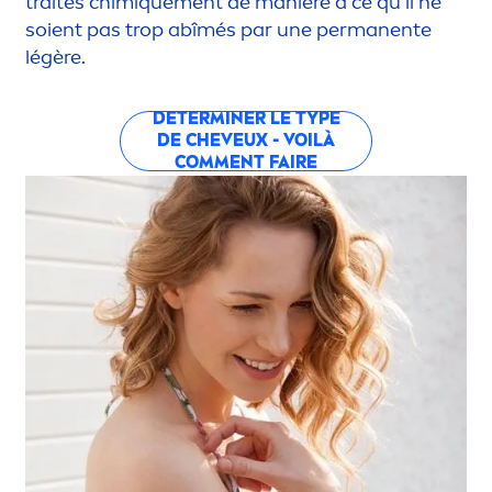
traités chim
iq
ue
men
t de manière à ce qu’il ne
soient pas trop abîmés par une permanente
légère.
DÉTERMINER LE TYPE
DE CHEVEUX - VOILÀ
COM
MEN
T FAIRE