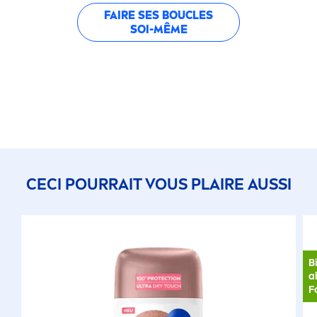
FAIRE SES BOUCLES
SOI-MÊME
CECI POURRAIT VOUS PLAIRE AUSSI
B
a
F