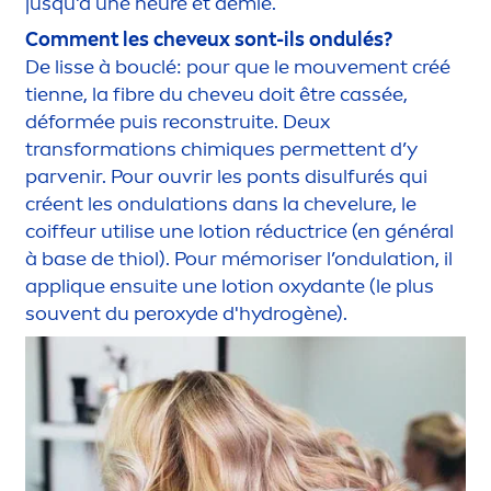
jusqu'à une heure et demie.
Com
men
t les cheveux sont-ils ondulés?
De lisse à bouclé: pour que le mouve
men
t créé
tienne, la fibre du cheveu doit être cassée,
déformée puis reconstruite. Deux
transformations chim
iq
ues permettent d’y
parvenir. Pour ouvrir les ponts disulfurés qui
créent les ondulations dans la chevelure, le
coiffeur utilise une lotion réductrice (en général
à base de thiol). Pour mémoriser l’ondulation, il
appl
iq
ue ensuite une lotion oxydante (le plus
souvent du peroxyde d'
hydro
gène).