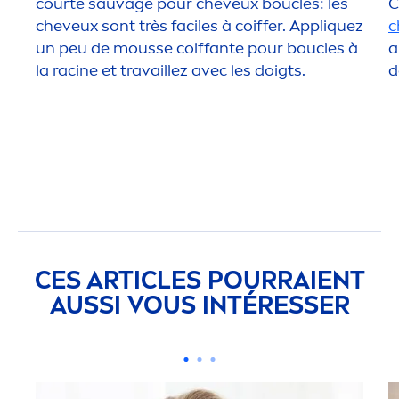
courte sauvage pour cheveux bouclés: les
C
cheveux sont très faciles à coiffer. Appl
iq
uez
c
un peu de mousse coiffante pour boucles à
a
la racine et travaillez avec les doigts.
d
CES ARTICLES POURRAIENT
AUSSI VOUS INTÉRESSER