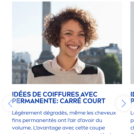
IDÉES DE COIFFURES AVEC
PERMANENTE: CARRÉ COURT
Légère
men
t dégradés, même les cheveux
L
fins permanentés ont l’air d’avoir du
p
volume. L’avantage avec cette coupe
c