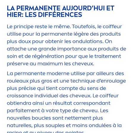
LA PERMANENTE AUJOURD’HUI ET
HIER: LES DIFFÉRENCES
Le principe reste le même. Toutefois, le coiffeur
utilise pour la permanente légère des produits
plus doux pour obtenir les ondulations. On
attache une grande importance aux produits de
soin et de régénération pour que le traite
men
t
préserve au maximum les cheveux.
La permanente moderne utilise par ailleurs des
rouleaux plus gros et une techn
iq
ue d’enroulage
plus précise qui tient compte du sens de
croissance individuel des cheveux. Le coiffeur
obtiendra ainsi un résultat correspondant
parfaite
men
t à votre type de cheveu. Les
nouvelles boucles sont nette
men
t plus
naturelles, plus souples et moins ondulées à la
racine et au
nivea
u des pointes.