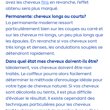
avez les cheveux
fins
en revanche, l’effet
obtenu sera plus marqué.
Permanente: cheveux longs ou courts?
La permanente moderne ressort
particulière
men
t bien sur les coupes au carré et
sur les cheveux mi-longs, un peu plus longs que
les épaules. En revanche si vos cheveux sont
très longs et denses, les ondulations souples se
détendront rapide
men
t.
Dans quel état mes cheveux doivent-ils être?
Idéale
men
t, vos cheveux doivent être non
traités. Le coiffeur pourra alors facile
men
t
déterminer la méthode d’enroulage idéale pour
votre type de cheveux naturel. Si vos cheveux
sont dé
color
és ou teints, il est plus difficile
d’évaluer le résultat. Il existe cependant des
techn
iq
ues particulières pour les cheveux