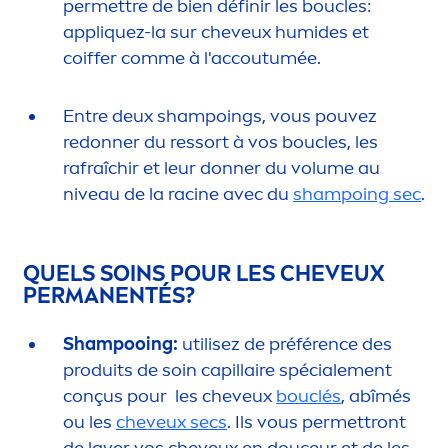
permettre de bien définir les boucles:
appl
iq
uez-la sur cheveux humides et
coiffer comme à l'accoutumée.
Entre deux shampoings, vous pouvez
redonner du ressort à vos boucles, les
rafraîchir et leur donner du volume au
nivea
u de la racine avec du
shampoing sec
.
QUELS SOINS POUR LES CHEVEUX
PERMANENTÉS?
Shampooing:
utilisez de préférence des
produits de soin capillaire spéciale
men
t
conçus pour les cheveux
bouclés
, abîmés
ou les
cheveux secs
. Ils vous permettront
de laver vos cheveux en douceur et de les