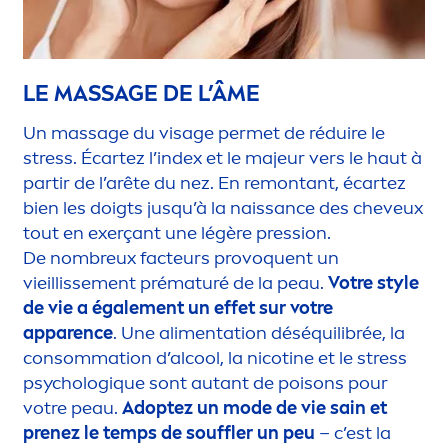
LE MASSAGE DE L’ÂME
Un massage du visage permet de réduire le
stress
. Écartez l’index et le majeur vers le haut à
partir de l’arête du nez. En remontant, écartez
bien les doigts jusqu’à la naissance des cheveux
tout en exerçant une légère pression.
De nombreux facteurs provoquent un
vieillisse
men
t prématuré de la peau.
Votre style
de vie a égale
men
t un effet sur votre
apparence
. Une ali
men
tation déséquilibrée, la
consommation d’al
cool
, la nicotine et le
stress
psycholog
iq
ue sont autant de poisons pour
votre peau.
Adoptez un mode de vie sain et
prenez le temps de souffler un peu
– c’est la