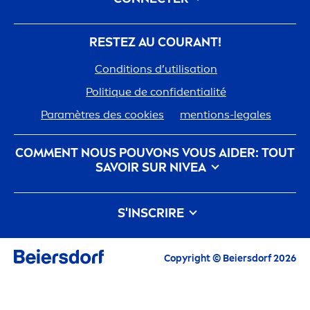
RESTEZ AU COURANT!
Conditions d’utilisation
Polit
iq
ue de confidentialité
Paramètres des cookies
men
tions-legales
COM
MEN
T NOUS POUVONS VOUS AIDER: TOUT
SAVOIR SUR
NIVEA
nivea
-histoire
Carrières chez Beiersdorf
S'INSCRIRE
Notre philosophie
Contactez-nous
Tous les Highlights actuels, conseils de soin,
Copyright © Beiersdorf 2026
inspirations et offres