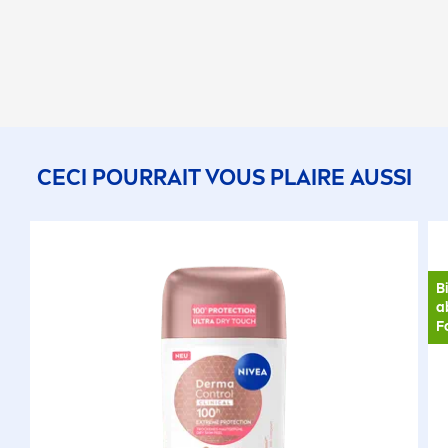
CECI POURRAIT VOUS PLAIRE AUSSI
B
a
F