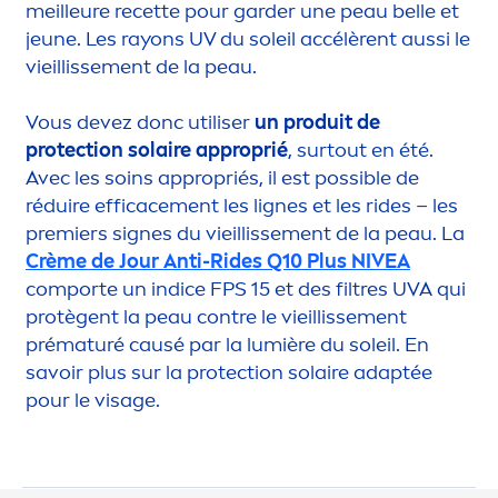
meilleure recette pour garder une peau belle et
jeune. Les rayons UV du soleil accélèrent aussi le
vieillisse
men
t de la peau.
Vous devez donc utiliser
un produit de
protect
ion solaire approprié
, surtout en été.
Avec les soins appropriés, il est possible de
réduire efficace
men
t les lignes et les rides – les
premiers signes du vieillisse
men
t de la peau. La
Crème de Jour Anti-Rides Q10 Plus
NIVEA
comporte un indice FPS 15 et des filtres UVA qui
protègent la peau contre le vieillisse
men
t
prématuré causé par la lumière du soleil. En
savoir plus sur la
protect
ion solaire adaptée
pour le visage.