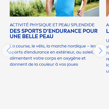
ACTIVITÉ PHYS
IQ
UE ET PEAU SPLENDIDE
A
DES SPORTS D’ENDURANCE POUR
UNE BELLE PEAU
U
La course, le vélo, la marche nord
iq
ue – les
s
sports d’endurance en extérieur, au soleil,
h
ali
men
tent votre corps en oxygène et
r
donnent de la couleur à vos joues
l
u