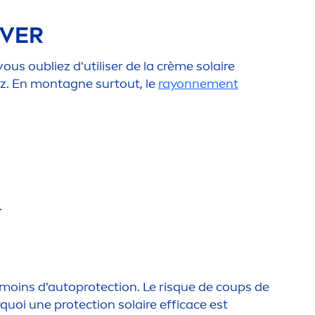
IVER
ous oubliez d'utiliser de la crème solaire
ez. En montagne surtout, le
rayonne
men
t
.
p moins d'auto
protect
ion. Le risque de coups de
urquoi une
protect
ion solaire efficace est