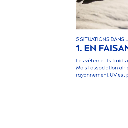
5 SITUATIONS DANS
1. EN FAIS
Les vête
men
ts froids
Mais l'association air
rayonne
men
t UV est 