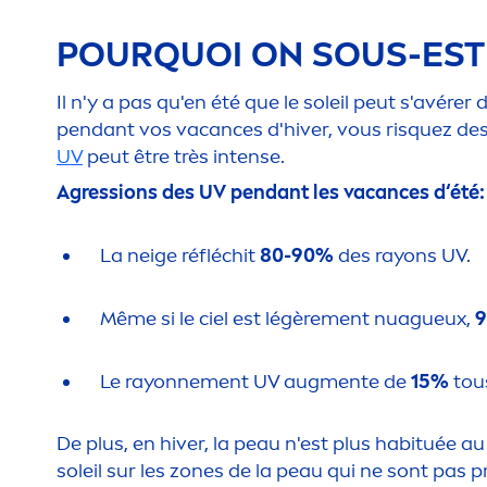
POURQUOI ON SOUS-ESTI
Il n'y a pas qu'en été que le soleil peut s'avére
pendant vos vacances d'hiver, vous risquez de
UV
peut être très intense.
Agressions des UV pendant les vacances d‘été:
La neige réfléchit
80-90%
des rayons UV.
Même si le ciel est légère
men
t nuagueux,
Le rayonne
men
t UV aug
men
te de
15%
tous
De plus, en hiver, la peau n'est plus habituée au
soleil sur les zones de la peau qui ne sont pas 