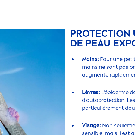
PROTECT
ION 
DE PEAU EXP
Mains:
Pour une petit
mains ne sont pas pro
aug
men
te rapide
me
Lèvres:
L'épiderme de 
d'auto
protect
ion. Le
particulière
men
t dou
Visage:
Non seule
me
sensible, mais il es