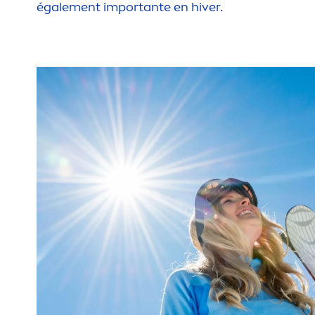
égale
men
t importante en hiver.