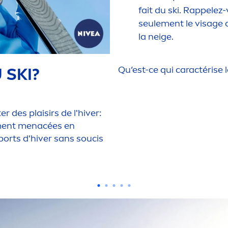
fait du ski. Rappele
seule
men
t le visage 
la neige.
Qu‘est-ce qui caractérise 
 SKI?
r des plaisirs de l'hiver:
en
t
men
acées en
ports d'hiver sans soucis