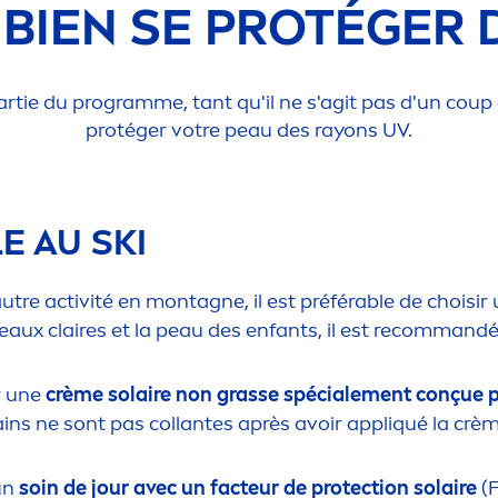
BIEN SE PROTÉGER D
artie du programme, tant qu'il ne s'agit pas d'un coup 
protéger votre peau des rayons UV.
E AU SKI
tre activité en montagne, il est préférable de choisir
peaux claires et la peau des enfants, il est recommandé 
ir une
crème solaire non grasse spéciale
men
t conçue p
mains ne sont pas collantes après avoir appl
iq
ué la crè
 un
soin de jour avec un facteur de
protect
ion solaire
(F