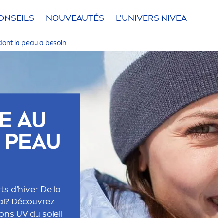
ONSEILS
NOUVEAUTÉS
L'UNIVERS
NIVEA
 dont la peau a besoin
E AU
A PEAU
ts d‘hiver De la
cial? Découvrez
ons UV du soleil