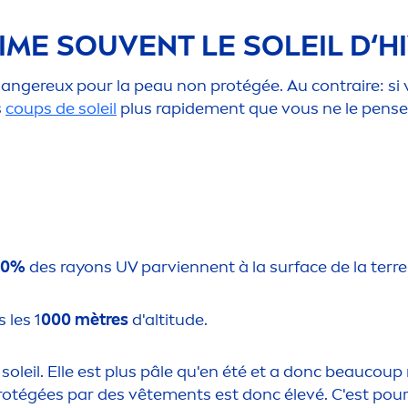
ME SOUVENT LE SOLEIL D‘H
r dangereux pour la peau non protégée. Au contraire: si v
s
coups de soleil
plus rapide
men
t que vous ne le pens
90%
des rayons UV parviennent à la surface de la terre
 les 1
000 mètres
d'altitude.
 soleil. Elle est plus pâle qu'en été et a donc beaucou
protégées par des vête
men
ts est donc élevé. C'est po