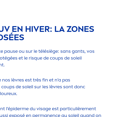
UV EN HIVER: LA ZONES
OSÉES
e pause ou sur le télésiège: sans gants, vos
tégées et le risque de coups de soleil
n
t.
nos lèvres est très fin et n'a pas
s coups de soleil sur les lèvres sont donc
loureux.
n
t l'épiderme du visage est particulière
men
t
t aussi exposé en permanence au soleil quand on