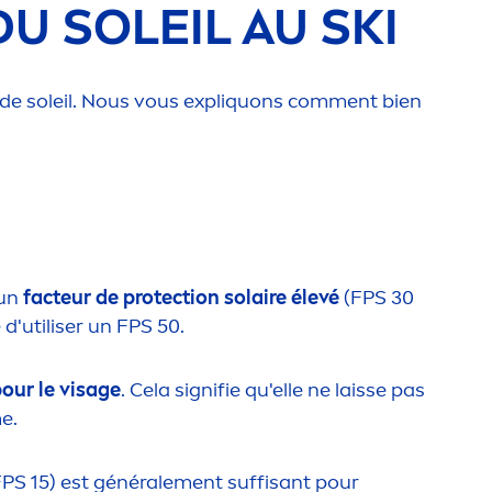
U SOLEIL AU SKI
de soleil. Nous vous expl
iq
uons com
men
t bien
 un
facteur de
protect
ion solaire élevé
(FPS 30
d'utiliser un FPS 50.
our le visage
. Cela signifie qu'elle ne laisse pas
me.
PS 15) est générale
men
t suffisant pour