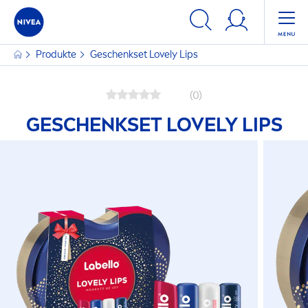
Produkte
Geschenkset Lovely
Lip
s
(0)
GESCHENKSET LOVELY
LIP
S