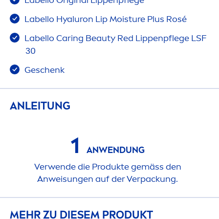
Labello
Original
Lip
penpflege
Labello
Hyaluron
Lip
Moisture Plus Rosé
Labello
Caring
Beauty
Red
Lip
penpflege LSF
30
Geschenk
ANLEITUNG
1
ANWENDUNG
Verwende die Produkte gemäss den
Anwei
sun
gen auf der Verpackung.
MEHR ZU DIESEM PRODUKT