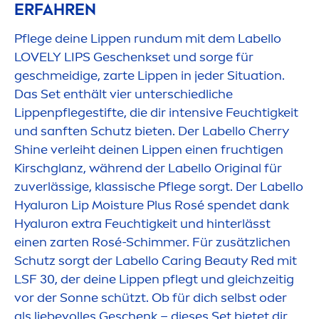
ERFAHREN
Pflege deine
Lip
pen rundum mit dem
Labello
LOVELY
LIP
S Geschenkset und sorge für
geschmeidige, zarte
Lip
pen in jeder Situation.
Das Set enthält vier unterschiedliche
Lip
penpflegestifte, die dir intensive Feuchtigkeit
und sanften Schutz bieten. Der
Labello
Cherry
Shine
verleiht deinen
Lip
pen einen fruchtigen
Kirschglanz, während der
Labello
Original
für
zuverlässige, klassische Pflege sorgt. Der
Labello
Hyaluron
Lip
Moisture Plus Rosé spendet dank
Hyaluron
extra Feuchtigkeit und hinterlässt
einen zarten Rosé-Schimmer. Für zusätzlichen
Schutz sorgt der
Labello
Caring
Beauty
Red mit
LSF 30, der deine
Lip
pen pflegt und gleichzeitig
vor der Sonne schützt. Ob für dich selbst oder
als liebevolles Geschenk – dieses Set bietet dir