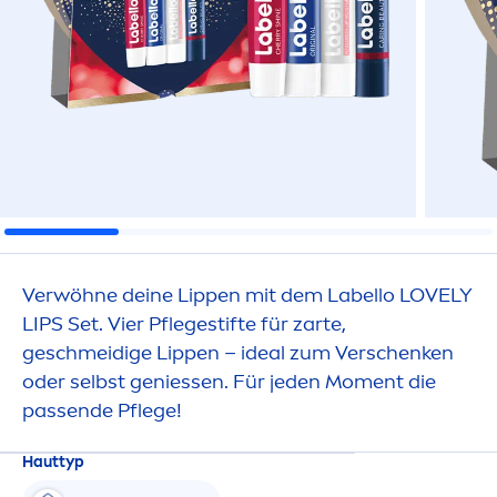
Verwöhne deine
Lip
pen mit dem
Labello
LOVELY
LIP
S Set. Vier Pflegestifte für zarte,
geschmeidige
Lip
pen – ideal zum Verschenken
oder selbst geniessen. Für jeden Mo
men
t die
passende Pflege!
Hauttyp