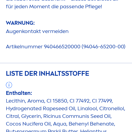
für jeden Mo
men
t die passende Pflege!
WARNUNG:
Augenkontakt vermeiden
Artikelnummer 940466520000 (94046-65200-00)
LISTE DER INHALTSSTOFFE
Enthalten:
Lecithin, Aroma, CI 15850, CI 77492, CI 77499,
Hydro
genated Rapeseed Oil, Linalool, Citronellol,
Citral, Glycerin, Ricinus Communis Seed Oil,
Cocos Nucifera Oil,
Aqua
, Behenyl Behenate,
Butyrospermum Parkii
Butter
, Helianthus