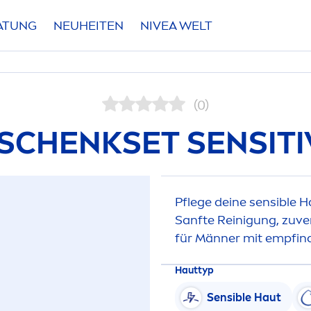
RATUNG
NEUHEITEN
NIVEA
WELT
(0)
SCHENKSET
SENSITI
Pflege deine sensible 
Sanfte Reinigung, zuver
für Männer mit empfind
Hauttyp
Sensible Haut