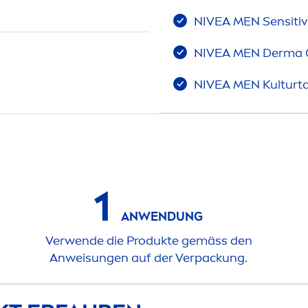
NIVEA
MEN
Sensiti
NIVEA
MEN
Derma 
NIVEA
MEN
Kulturt
1
ANWENDUNG
Verwende die Produkte gemäss den
Anwei
sun
gen auf der Verpackung.