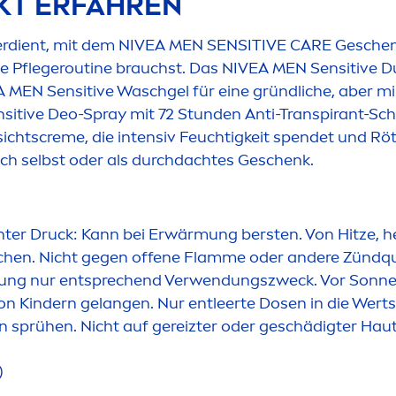
KT ERFAHREN
verdient, mit dem
NIVEA
MEN
SENSITIVE
CARE
Geschenk
de Pflegeroutine brauchst. Das
NIVEA
MEN
Sensitive
Du
A
MEN
Sensitive
Waschgel für eine gründliche, aber m
sitive
Deo-Spray mit 72 Stunden Anti-Transpirant-Sch
ichts
creme
, die intensiv Feuchtigkeit spendet und 
dich selbst oder als durchdachtes Geschenk.
nter Druck: Kann bei Erwärmung bersten. Von Hitze, 
uchen. Nicht gegen offene Flamme oder andere Zündqu
zung nur entsprechend Verwendungszweck. Vor Sonne
 von Kindern gelangen. Nur entleerte Dosen in die W
n sprühen. Nicht auf gereizter oder geschädigter Ha
)