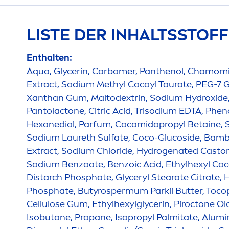
LISTE DER INHALTSSTOF
Enthalten:
Aqua
, Glycerin, Carbomer, Panthenol, Chamomi
Extract, Sodium Methyl Cocoyl Taurate, PEG-7 G
Xanthan Gum, Maltodextrin, Sodium
Hydro
xid
Pantolactone, Citric Acid, Trisodium EDTA, Phen
Hexanediol, Parfum, Cocamidopropyl Betaine, 
Sodium Laureth Sulfate, Coco-Glucoside, Bamb
Extract, Sodium Chloride,
Hydro
genated Castor 
Sodium Benzoate, Benzoic Acid, Ethylhexyl Coco
Distarch Phosphate, Glyceryl Stearate Citrate,
H
Phosphate, Butyrospermum Parkii
Butter
, Toco
Cellulose Gum, Ethylhexylglycerin, Piroctone O
Isobutane, Propane, Isopropyl Palmitate, Alum