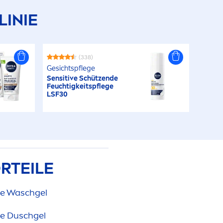
LINIE
(338)
Gesichtspflege
Sensitive
Schützende
Feuchtigkeitspflege
LSF30
RTEILE
ve
Waschgel
ve
Duschgel