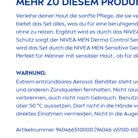
MEHR ZU DIESEM PRODU
Verleihe deiner Haut die sanfte Pflege, die sie 
bietet das Set alles, was du für eine beruhigen
ohne zu reizen. Ergänzt wird es durch das
NIVE
Schutz sorgt der
NIVEA
MEN
Derma Control
Sen
wird das Set durch die
NIVEA
MEN
Sensitive
Ges
Perfekt für Männer mit sensibler Haut , ob für 
WARNUNG:
Extrem entzündbares Aerosol. Behälter steht u
und anderen Zündquellen fernhalten. Nicht ra
verbrennen, auch nicht nach Gebrauch. Benut
über 50 °C aussetzen. Darf nicht in die Hände
direktes Einat
men
vermeiden. Nicht in die Auge
Artikelnummer 940466510000 (94046-65100-00