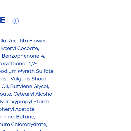
FE
lla Recutita Flower
lyceryl Cocoate,
e, Benzophenone-4,
oxyethanol, 1,2-
Sodium Myreth Sulfate,
usa Vulgaris Shoot
Oil, Butylene Glycol,
ate, Cetearyl Alcohol,
ydro
xypropyl Starch
pheryl Acetate,
lamine, Butane,
inum Chloro
hydra
te,