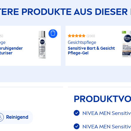
ERE PRODUKTE AUS DIESER 
45)
(230)
ege
Gesichtspflege
ruhigender
Sensitive
Bart & Gesicht
turiser
Pflege-Gel
PRODUKTVO
NIVEA
MEN
Sensiti
Reinigend
NIVEA
MEN
Sensiti