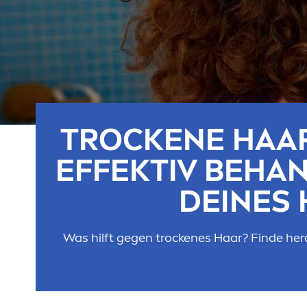
T
ROCK
ENE HAAR
EFFEKTIV BEHA
DEINES
Was hilft gegen t
rock
enes Haar? Finde her