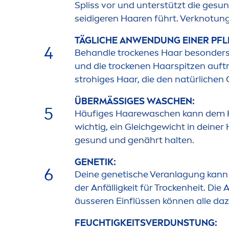
Spliss vor und unterstützt die ge
sun
seidigeren Haaren führt. Verknotung
TÄGLICHE ANWENDUNG EINER PF
4
Behandle t
rock
enes Haar besonders 
und die t
rock
enen Haarspitzen auftr
strohiges Haar, die den natürlichen
ÜBERMÄSSIGES WASCHEN:
5
Häufiges Haarewaschen kann dem Haa
wichtig, ein Gleichgewicht in deine
ge
sun
d und genährt halten.
GENETIK:
6
Deine genetische Veranlagung kann d
der Anfälligkeit für T
rock
enheit. Die
äusseren Einflüssen können alle daz
FEUCHTIGKEITSVERDUNSTUNG: