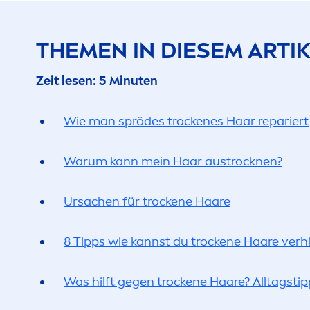
THE
MEN
IN DIESEM ARTIK
Zeit lesen: 5 Minuten
Wie man sprödes t
rock
enes Haar repariert
Warum kann mein Haar aust
rock
nen?
Ursachen für t
rock
ene Haare
8 Tipps wie kannst du t
rock
ene Haare verh
Was hilft gegen t
rock
ene Haare? Alltagstipp