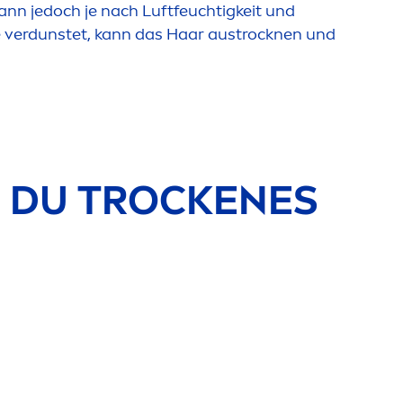
ann jedoch je nach Luftfeuchtigkeit und
 verdunstet, kann das Haar aust
rock
nen und
 DU T
ROCK
ENES