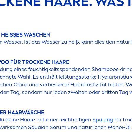
CK
ENE HAARE. WAS 
E HEISSES WASCHEN
asser. Ist das Wasser zu heiß, kann dies den natürl
OO FÜR T
ROCK
ENE HAARE
ndung eines feuchtigkeitsspendenden Shampoos drin
chnete Wahl. Es enthält leistungsstarke
Hyaluron
säur
ichen Glanz und verbesserte Haarelastizität bieten. 
den Tag, sondern nur jeden zweiten oder dritten Tag w
DER HAARWÄSCHE
 deine Haare mit einer reichhaltigen
Spülung
für t
ro
wirksa
men
Squalan Serum und natürlichen Monoi-Öl 