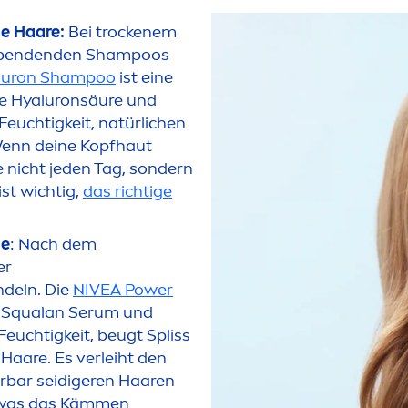
e Haare:
Bei t
rock
enem
tsspendenden Shampoos
luron
Shampoo
ist eine
ke
Hyaluron
säure und
Feuchtigkeit, natürlichen
 Wenn deine Kopfhaut
e nicht jeden Tag, sondern
ist wichtig,
das richtige
he
: Nach dem
er
deln. Die
NIVEA
Power
Squalan Serum und
euchtigkeit, beugt Spliss
Haare. Es verleiht den
rbar seidigeren Haaren
, was das Käm
men