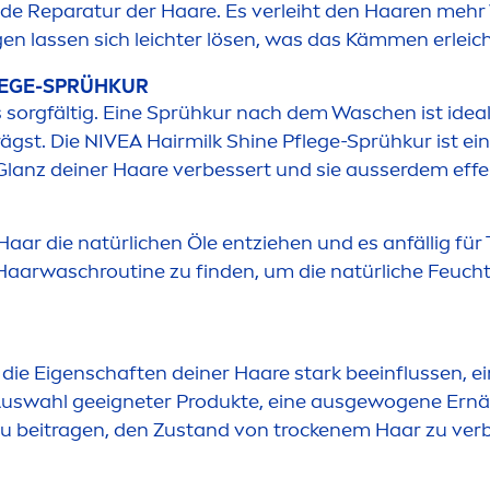
de Reparatur der Haare. Es verleiht den Haaren mehr
en lassen sich leichter lösen, was das Käm
men
erleich
LEGE-SPRÜHKUR
sorgfältig. Eine Sprühkur nach dem Waschen ist idea
ägst. Die
NIVEA
Hairmilk
Shine
Pflege-Sprühkur ist ein
 Glanz deiner Haare verbessert und sie ausserdem effek
r die natürlichen Öle entziehen und es anfällig für 
r Haarwaschroutine zu finden, um die natürliche Feucht
ie Eigenschaften deiner Haare stark beeinflussen, ei
 Auswahl geeigneter Produkte, eine ausgewogene Ernä
u beitragen, den Zustand von t
rock
enem Haar zu verbe