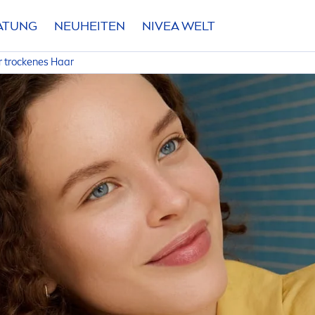
RATUNG
NEUHEITEN
NIVEA
WELT
 t
rock
enes Haar