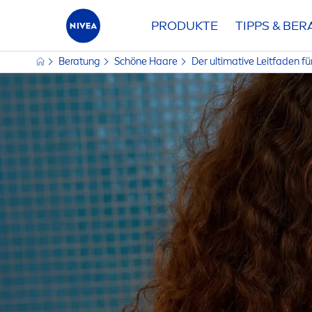
PRODUKTE
TIPPS & BE
Beratung
Schöne Haare
Der ultimative Leitfaden für