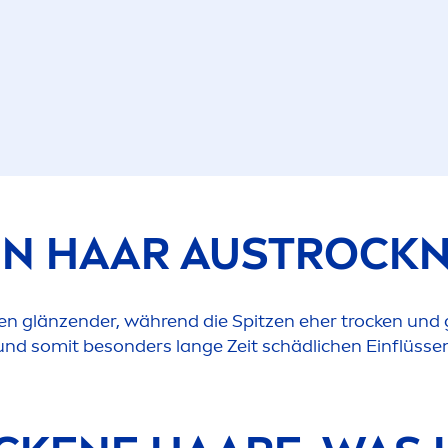
N HAAR AUST
ROCK
N
en glänzender, während die Spitzen eher t
rock
en und 
d und somit besonders lange Zeit schädlichen Einflüss