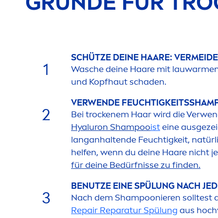
GRÜNDE FÜR T
RO
SCHÜTZE DEINE HAARE: VERMEID
1
Wasche deine Haare mit lauwarmem W
und Kopfhaut schaden.
VERWENDE FEUCHTIGKEITSSHAMP
2
Bei t
rock
enem Haar wird die Verwe
Hyaluron
Shampoo
ist
eine ausgezei
langanhaltende Feuchtigkeit, natürl
helfen, wenn du deine Haare nicht je
für deine Bedürfnisse zu finden
.
BENUTZE EINE SPÜLUNG NACH JE
3
Nach dem Shampoonieren solltest du
Repair
Reparatur Spülung
aus hoch