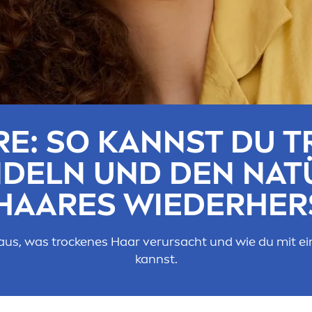
E: SO KANNST DU T
NDELN UND DEN NAT
 HAARES WIEDERHER
aus, was t
rock
enes Haar verursacht und wie du mit e
kannst.