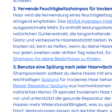
schaden.
2. Verwende Feuchtigkeitsshampoo für t
rock
en
Haar wird die Verwendung eines feuchtigkei
dringend empfohlen. Das
NIVEA
Hydra
tion
Hya
ausgezeichnete Wahl. Es enthält leistungsstar
natürlichen Gurkenextrakt, die langanhaltende 
Glanz und verbesserte Haarelastizität bieten.
t
rock
en ist, kann es helfen, wenn du deine Haar
nur jeden zweiten oder dritten Tag wäschst. Es 
Shampoo für deine Bedürfnisse zu finden
.
3. Benutze eine Spülung nach jeder Haarwäsc
Shampoonieren solltest du deine Haare mit ein
reichhaltigen
Spülung
für t
rock
enes Haar behan
Repair
Reparatur Spülung
aus hochwirksa
men
natürlichen Monoi-Öl spendet t
rock
enem Haar F
vor und unterstützt die ge
sun
de Reparatur der 
Haaren mehr Widerstandsfähigkeit, was zu spü
führt. Verknotungen lassen sich leichter lösen