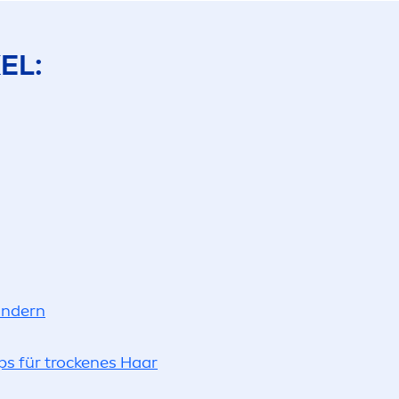
EL:
indern
s für t
rock
enes Haar