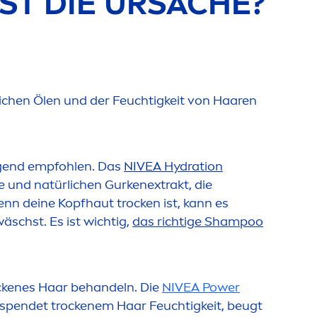
IST DIE URSACHE?
ichen Ölen und der Feuchtigkeit von Haaren
gend empfohlen. Das
NIVEA
Hydra
tion
e und natürlichen Gurkenextrakt, die
Wenn deine Kopfhaut t
rock
en ist, kann es
äschst. Es ist wichtig,
das richtige Shampoo
ck
enes Haar behandeln. Die
NIVEA
Power
spendet t
rock
enem Haar Feuchtigkeit, beugt