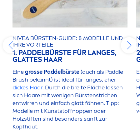
NIVEA
BÜRSTEN-GUIDE: 8 MODELLE UND
N
IHRE VORTEILE
I
1. PADDELBÜRSTE FÜR LANGES,
GLATTES HAAR
Eine
grosse Paddelbürste
(auch als Paddle
E
Brush bekannt) ist ideal für langes, eher
o
dickes Haar
. Durch die breite Fläche lassen
H
sich Haare mit wenigen Bürstenstrichen
W
entwirren und einfach glatt föhnen. Tipp:
g
Modelle mit Kunststoffnoppen oder
v
Holzstiften sind besonders sanft zur
Kopfhaut.