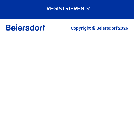
Markenhistorie
Karriere bei Beiersdorf
REGISTRIEREN
Unsere Philosophie
Kontakt
Alle aktuellen Highlights, Pflegetipps,
Copyright © Beiersdorf 2026
Inspirationen und Angebote
E-Mail
FORTFAHREN