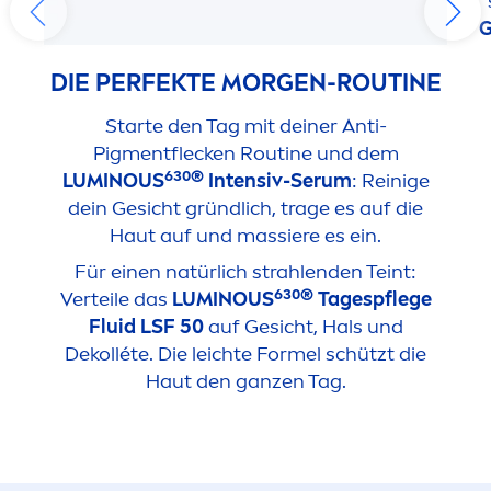
G
DIE PERFEKTE MORGEN-ROUTINE
Starte den Tag mit deiner Anti-
Pig
men
tflecken Routine und dem
630
®
LUMINOUS
Intensiv-Serum
: Reinige
dein Gesicht gründlich, trage es auf die
Haut auf und massiere es ein.
Für einen natürlich strahlenden Teint:
63
0®
Verteile das
LUMINOUS
Tagespflege
Fluid LSF 50
auf Gesicht, Hals und
Dekolléte. Die leichte Formel schützt die
Haut den ganzen Tag.