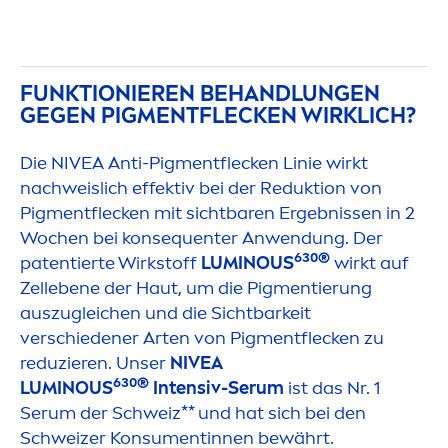
FUNKTIONIEREN BEHANDLUNGEN
GEGEN PIG
MEN
TFLECKEN WIRKLICH?
Die
NIVEA
Anti-Pig
men
tflecken Linie wirkt
nachweislich effektiv bei der Reduktion von
Pig
men
tflecken mit sichtbaren Ergebnissen in 2
Wochen bei konsequenter Anwendung. Der
630®
patentierte Wirkstoff
LUMINOUS
wirkt auf
Zellebene der Haut, um die Pig
men
tierung
auszugleichen und die Sichtbarkeit
verschiedener Arten von Pig
men
tflecken zu
reduzieren. Unser
NIVEA
630®
LUMINOUS
Intensiv-Serum
ist das Nr. 1
Serum der Schweiz** und hat sich bei den
Schweizer Konsu
men
tinnen bewährt.