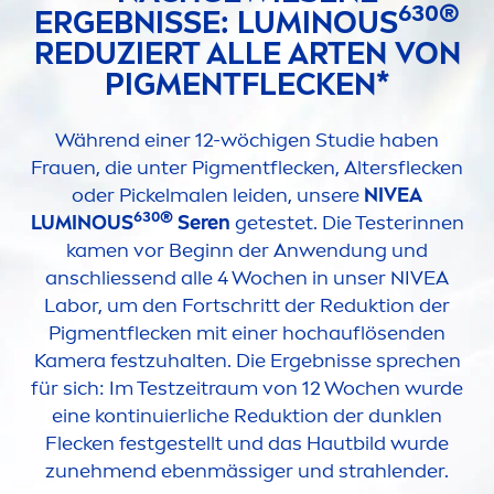
630®
ERGEBNISSE:
LUMINOUS
REDUZIERT ALLE ARTEN VON
PIG
MEN
TFLECKEN*
Während einer 12-wöchigen Studie haben
Frauen, die unter Pig
men
tflecken, Altersflecken
oder Pickelmalen leiden, unsere
NIVEA
630®
LUMINOUS
Seren
getestet. Die Testerinnen
ka
men
vor Beginn der Anwendung und
anschliessend alle 4 Wochen in unser
NIVEA
Labor, um den Fortschritt der Reduktion der
Pig
men
tflecken mit einer hochauflösenden
Kamera festzuhalten. Die Ergebnisse sprechen
für sich: Im Testzeitraum von 12 Wochen wurde
eine kontinuierliche Reduktion der dunklen
Flecken festgestellt und das Hautbild wurde
zuneh
men
d ebenmässiger und strahlender.