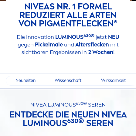
NIVEA
S NR. 1 FORMEL
REDUZIERT ALLE ARTEN
VON PIG
MEN
TFLECKEN*
630®
Die Innovation
LUMINOUS
jetzt
NEU
gegen
Pickelmale
und
Altersflecken
mit
sichtbaren Ergebnissen in
2 Wochen
!
Neuheiten
Wissenschaft
Wirksamkeit
630®
NIVEA
LUMINOUS
SEREN
ENTDECKE DIE NEUEN
NIVEA
630®
LUMINOUS
SEREN