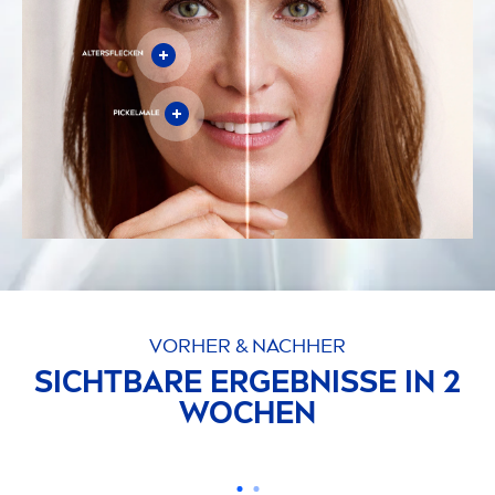
Altersflecken
,
Pickelmale
sowie
hormonell
und
sonnenbedingte Pig
men
tflecken
mit sichtbaren
Ergebnissen bereits nach
2 Wochen
.
VORHER & NACHHER
SICHTBARE ERGEBNISSE IN 2
WOCHEN