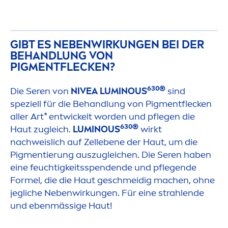
GIBT ES NEBENWIRKUNGEN BEI DER
BEHANDLUNG VON
PIG
MEN
TFLECKEN?
630®
Die Seren von
NIVEA
LUMINOUS
sind
speziell für die Behandlung von Pig
men
tflecken
aller Art* entwickelt worden und pflegen die
630®
Haut zugleich.
LUMINOUS
wirkt
nachweislich auf Zellebene der Haut, um die
Pig
men
tierung auszugleichen. Die Seren haben
eine feuchtigkeitsspendende und pflegende
Formel, die die Haut geschmeidig machen, ohne
jegliche Nebenwirkungen. Für eine strahlende
und ebenmässige Haut!