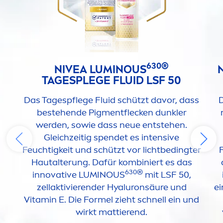
630®
NIVEA
LUMINOUS
TAGESPLEGE FLUID LSF 50
Das Tagespflege Fluid schützt davor, dass
D
bestehende Pig
men
tflecken dunkler
werden, sowie dass neue entstehen.
Gleichzeitig spendet es intensive
Feuchtigkeit und schützt vor lichtbedingter
Hautalterung. Dafür kombiniert es das
630®
innovative
LUMINOUS
mit LSF 50,
zellaktivierender
Hyaluron
säure und
ei
Vitamin
E. Die Formel zieht schnell ein und
wirkt mattierend.