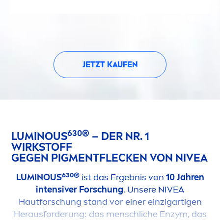
JETZT KAUFEN
630®
LUMINOUS
– DER NR. 1
WIRKSTOFF
GEGEN PIG
MEN
TFLECKEN VON
NIVEA
630®
LUMINOUS
ist das Ergebnis von
10 Jahren
intensiver Forschung
. Unsere
NIVEA
Hautforschung stand vor einer einzigartigen
Herausforderung: das
men
schliche Enzym, das