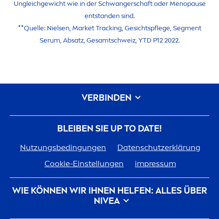
Ungleichgewicht wie in der Schwangerschaft oder
Men
opause
entstanden sind.
**Quelle: Nielsen, Market Tracking, Gesichtspflege, Seg
men
t
Serum, Absatz, Gesamtschweiz, YTD P12 2022.
VERBINDEN
BLEIBEN SIE UP TO DATE!
Nutzungsbedingungen
Datenschutzerklärung
Cookie-Einstellungen
impressum
WIE KÖNNEN WIR IHNEN HELFEN: ALLES ÜBER
NIVEA