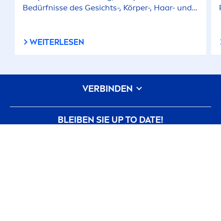
Bedürfnisse des Gesichts-, Körper-, Haar- und
Windelbereichs zu verstehen und zu
berücksichtigen.
WEITERLESEN
VERBINDEN
BLEIBEN SIE UP TO DATE!
Nutzungsbedingungen
Datenschutzerklärung
Cookie-Einstellungen
impressum
WIE KÖNNEN WIR IHNEN HELFEN: ALLES ÜBER
NIVEA
Markenhistorie
Karriere bei Beiersdorf