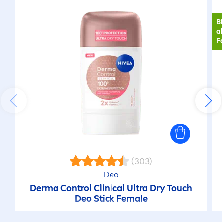
B
a
F
(303)
Deo
Derma Control Clinical Ultra Dry Touch
Deo Stick Female