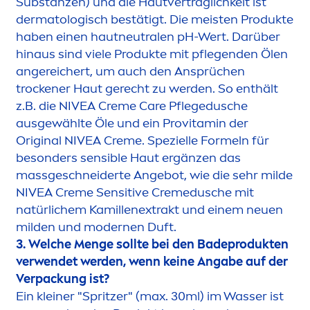
Substanzen) und die Hautverträglichkeit ist
dermatologisch bestätigt. Die meisten Produkte
haben einen hautneutralen pH-Wert. Darüber
hinaus sind viele Produkte mit pflegenden Ölen
angereichert, um auch den Ansprüchen
t
rock
ener Haut gerecht zu werden. So enthält
z.B. die
NIVEA
Creme
Care
Pflegedusche
ausgewählte Öle und ein Pro
vitamin
der
Original
NIVEA
Creme
. Spezielle Formeln für
besonders sensible Haut ergänzen das
massgeschneiderte Angebot, wie die sehr milde
NIVEA
Creme
Sensitive
Creme
dusche mit
natürlichem Kamillenextrakt und einem neuen
milden und modernen Duft.
3. Welche
Men
ge sollte bei den Badeprodukten
verwendet werden, wenn keine Angabe auf der
Verpackung ist?
Ein kleiner "Spritzer" (max. 30ml) im Wasser ist