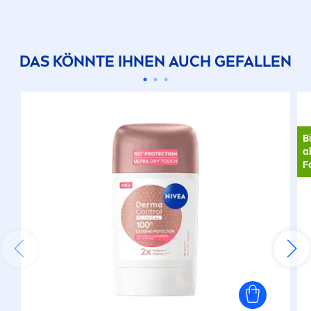
DAS KÖNNTE IHNEN AUCH GEFALLEN
B
a
F