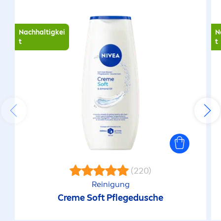
Nachhaltigkei
N
t
t
(220)
Reinigung
Creme
Soft Pflegedusche