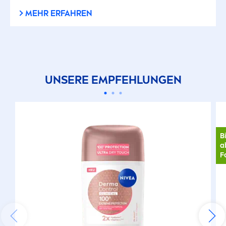
MEHR ERFAHREN
UNSERE EMPFEHLUNGEN
B
a
F