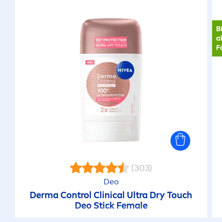
B
a
F
(303)
Deo
Derma Control Clinical Ultra Dry Touch
Deo Stick Female