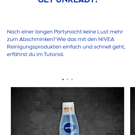
Nach einer langen Partynacht keine Lust mehr
zum Abschminken? Wie das mit den
NIVEA
Reinigungsprodukten einfach und schnell geht,
erfährst du im Tutorial.