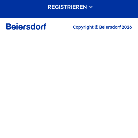
REGISTRIEREN
Unsere Philosophie
Kontakt
Alle aktuellen Highlights, Pflegetipps,
Copyright © Beiersdorf 2026
Inspirationen und Angebote
E-Mail
FORTFAHREN