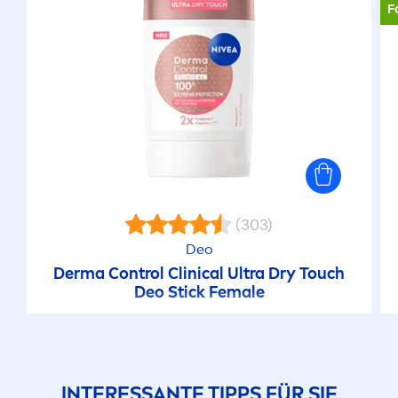
F
(303)
Deo
Derma Control Clinical Ultra Dry Touch
Deo Stick Female
INTERESSANTE TIPPS FÜR SIE