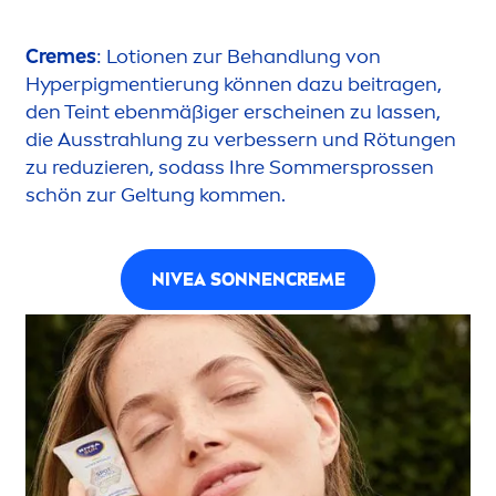
Creme
s
: Lotionen zur Behandlung von
Hyperpig
men
tierung können dazu beitragen,
den Teint ebenmäßiger erscheinen zu lassen,
die Ausstrahlung zu verbessern und Rötungen
zu reduzieren, sodass Ihre Sommersprossen
schön zur Geltung kom
men
.
NIVEA
SONNEN
CREME