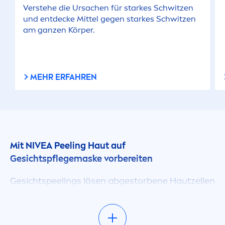
Verstehe die Ursachen für starkes Schwitzen
und entdecke Mittel gegen starkes Schwitzen
am ganzen Körper.
MEHR ERFAHREN
Mit
NIVEA
Peeling Haut auf
Gesichtspflegemaske vorbereiten
Gesichtspeelings lösen abgestorbene Hautzellen
aus der obersten Hautschicht und reduzieren
überschüssiges Hautfett, ohne die Haut aus der
Balance
zu bringen. Die Peeling-Partikel reinigen