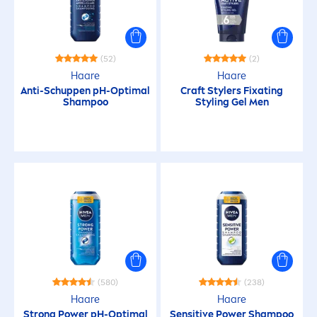
Reife Haut
Sensible Haut
(52)
(2)
Haare
Haare
Sensible Kopfhaut
Anti-Schuppen pH-Optimal
Craft Stylers Fixating
Shampoo
Styling Gel
Men
Trockene Haut
HAARTYP
Alle Haartypen
Normales Haar
(580)
(238)
Strapazierte Kopfhaut
Haare
Haare
Strong Power pH-Optimal
Sensitive
Power Shampoo