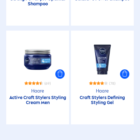
Shampoo
Strapaziertes Haar
BEDÜRFNISSE
Anti-Aging
Anti-Geruch
Anti-Schweiss
(69)
(78)
Haare
Haare
Active
Craft Stylers Styling
Craft Stylers Defining
Deo-Schutz
Cream
Men
Styling Gel
Erfrischung
Falten