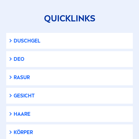
Feuchtigkeit
QUICKLINKS
Glatte, pralle Haut
DUSCHGEL
Hauttrockenheit
DEO
Juckreiz
RASUR
Kratziger Bart
GESICHT
Pflege & Halt
HAARE
Pigmentflecken
KÖRPER