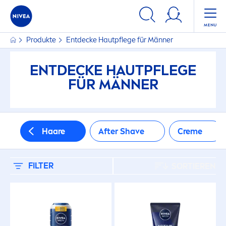
FILTER
Produkte
Entdecke Hautpflege für Männer
HAUTTYP
ENTDECKE HAUTPFLEGE
Alle Hauttypen
FÜR MÄNNER
Gerötete Haut
Haare
After Shave
Creme
Juckende Haut
FILTER
Normale Haut
SORTIEREN
Normale Kopfhaut