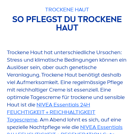
T
ROCK
ENE HAUT
SO PFLEGST DU T
ROCK
ENE
HAUT
T
rock
ene Haut hat unterschiedliche Ursachen:
Stress
und klimatische Bedingungen können ein
Auslöser sein, aber auch genetische
Veranlagung. T
rock
ene Haut benötigt deshalb
viel Aufmerksamkeit. Eine regelmässige Pflege
mit reichhaltiger
Creme
ist essenziell. Eine
optimale Tages
creme
für t
rock
ene und sensible
Haut ist die
NIVEA
Essentials 24H
FEUCHTIGKEIT + REICHHALTIGKEIT
Tages
creme
. Am Abend lohnt es sich, auf eine
spezielle Nachtpflege wie die
NIVEA
Essentials