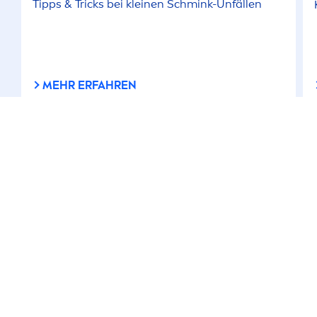
Tipps & Tricks bei kleinen Schmink-Unfällen
MEHR ERFAHREN
VERBINDEN
BLEIBEN SIE UP TO DATE!
Nutzungsbedingungen
Datenschutzerklärung
Cookie-Einstellungen
impressum
WIE KÖNNEN WIR IHNEN HELFEN: ALLES ÜBER
NIVEA