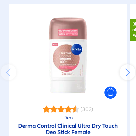
B
a
F
(303)
Deo
Derma Control Clinical Ultra Dry Touch
Deo Stick Female