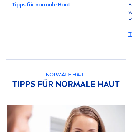
Tipps für normale Haut
F
w
P
T
NORMALE HAUT
TIPPS FÜR NORMALE HAUT