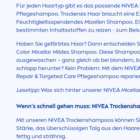
Für jeden Haartyp gibt es das passende
NIVEA
Pflegeshampoo. T
rock
enes Haar braucht eine E
Feuchtigkeitsspendendes Mizellen Shampoo. Ein
bestimmten Inhaltsstoffen zu reizen - zum Beis
Haben Sie gefärbtes Haar? Dann entscheiden Si
Color
Micellar Mildes Shampoo. Diese Shampoos
ausgewaschen − ganz gleich ob bei blondem, br
schlapp herunter? Kein Problem: Mit dem
NIVE
Repair
& Targeted
Care
Pflegeshampoo reparier
Lesetipp:
Was sich hinter unserer
NIVEA
Micella
Wenn's schnell gehen muss:
NIVEA
T
rock
ensh
Mit unseren
NIVEA
T
rock
enshampoos können Sie
Stärke, das überschüssigen Talg aus den Haare
fettig und strähnig.