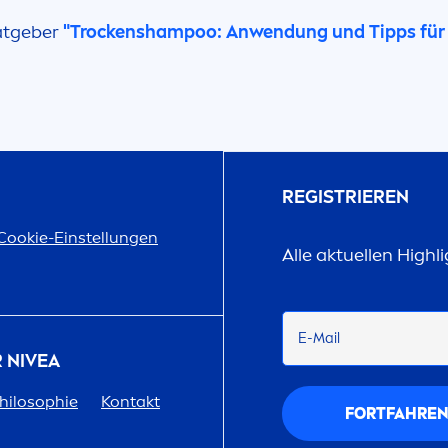
Ratgeber
"T
rock
enshampoo: Anwendung und Tipps für d
REGISTRIEREN
Cookie-Einstellungen
Alle aktuellen Highl
E-Mail
R
NIVEA
hilosophie
Kontakt
FORTFAHRE