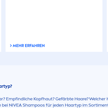
MEHR ERFAHREN
artyp?
aar? Empfindliche Kopfhaut? Gefärbte Haare? Welcher
e bei
NIVEA
Shampoos für jeden Haartyp im Sorti
men