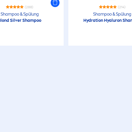
(288)
(214)
Shampoo & Spülung
Shampoo & Spülung
Blond Silver Shampoo
Hydra
tion
Hyaluron
Sha