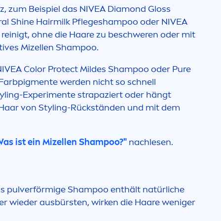
z, zum Beispiel das
NIVEA
Diamond Gloss
al
Shine
Hairmilk Pflegeshampoo oder
NIVEA
reinigt, ohne die Haare zu beschweren oder mit
tive
s Mizellen Shampoo.
NIVEA
Color
Protect
Mildes Shampoo oder
Pure
Farbpig
men
te werden nicht so schnell
yling-Experi
men
te strapaziert oder hängt
r Haar von Styling-Rückständen und mit dem
Was ist ein Mizellen Shampoo?"
nachlesen.
s pulverförmige Shampoo enthält natürliche
er wieder ausbürsten, wirken die Haare weniger