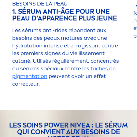
BESOINS DE LA PEAU
L
1. SÉRUM ANTI-ÂGE POUR UNE
f
PEAU D‘APPARENCE PLUS JEUNE
p
e
Les sérums anti-rides répondent aux
p
besoins des peaux matures avec une
hydra
tation intense et en agissant contre
les premiers signes du vieillisse
men
t
cutané. Utilisés régulière
men
t, concentrés
ou sérums spéciaux contre les
taches de
pig
men
tation
peuvent avoir un effet
correcteur.
LES SOINS POWER
NIVEA
: LE SÉRUM
QUI CONVIENT AUX BESOINS DE