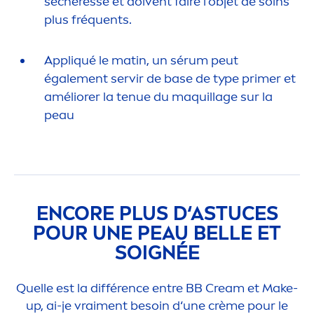
sécheresse et doivent faire l'objet de soins
plus fréquents.
Appl
iq
ué le matin, un sérum peut
égale
men
t servir de base de type primer et
améliorer la tenue du maquillage sur la
peau
ENCORE PLUS D‘ASTUCES
POUR UNE PEAU BELLE ET
SOIGNÉE
Quelle est la différence entre BB Cream et Make-
up, ai-je vrai
men
t besoin d‘une crème pour le