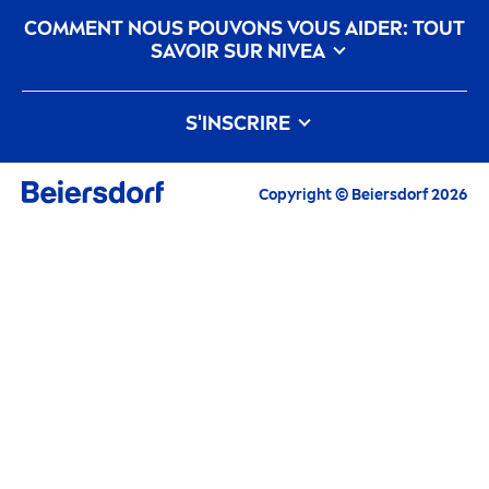
COM
MEN
T NOUS POUVONS VOUS AIDER: TOUT
SAVOIR SUR
NIVEA
nivea
-histoire
Carrières chez Beiersdorf
S'INSCRIRE
Notre philosophie
Contactez-nous
Tous les Highlights actuels, conseils de soin,
Copyright © Beiersdorf 2026
inspirations et offres
Courriel
CONTINUER