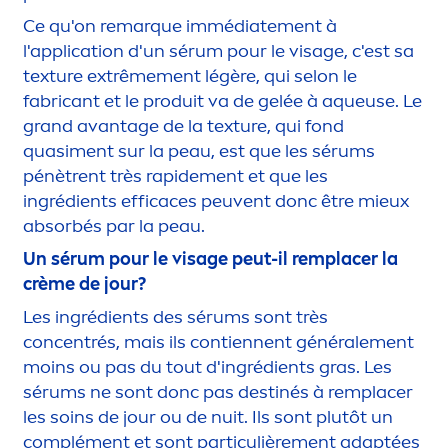
Ce qu'on remarque immédiate
men
t à
l'application d'un sérum pour le visage, c'est sa
texture extrême
men
t légère, qui selon le
fabricant et le produit va de gelée à aqueuse. Le
grand avantage de la texture, qui fond
quasi
men
t sur la peau, est que les sérums
pénètrent très rapide
men
t et que les
ingrédients efficaces peuvent donc être mieux
absorbés par la peau.
Un sérum pour le visage peut-il remplacer la
crème de jour?
Les ingrédients des sérums sont très
concentrés, mais ils contiennent générale
men
t
moins ou pas du tout d'ingrédients gras. Les
sérums ne sont donc pas destinés à remplacer
les soins de jour ou de nuit. Ils sont plutôt un
complé
men
t et sont particulière
men
t adaptées