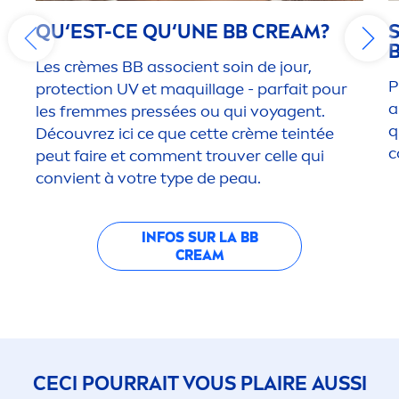
QU‘EST-CE QU‘UNE BB CREAM?
S
Les crèmes BB associent soin de jour,
P
protect
ion UV et maquillage - parfait pour
a
les fremmes pressées ou qui voyagent.
q
Découvrez ici ce que cette crème teintée
c
peut faire et com
men
t trouver celle qui
convient à votre type de peau.
INFOS SUR LA BB
CREAM
CECI POURRAIT VOUS PLAIRE AUSSI