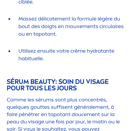
ciblée.
Massez délicate
men
t la formule légère du
bout des doigts en mouve
men
ts circulaires
ou en tapotant.
Utilisez ensuite votre crème
hydra
tante
habituelle.
SÉRUM
BEAUTY
: SOIN DU VISAGE
POUR TOUS LES JOURS
Comme les sérums sont plus concentrés,
quelques gouttes suffisent générale
men
t, à
faire pénétrer en tapotant douce
men
t sur la
peau du visage une fois par jour, le matin ou le
soir. Si vous le souhaitez, vous pouvez