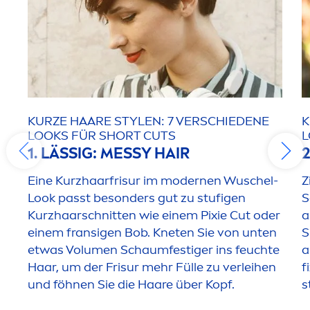
KURZE HAARE STYLEN: 7 VERSCHIEDENE
K
LOOKS FÜR SHORT CUTS
L
1. LÄSSIG: MESSY HAIR
Eine Kurzhaarfrisur im modernen Wuschel-
Z
Look passt besonders gut zu stufigen
S
Kurzhaarschnitten wie einem Pixie Cut oder
a
einem fransigen Bob. Kneten Sie von unten
S
etwas Volu
men
Schaumfestiger ins feuchte
a
Haar, um der Frisur mehr Fülle zu verleihen
f
und föhnen Sie die Haare über Kopf.
s