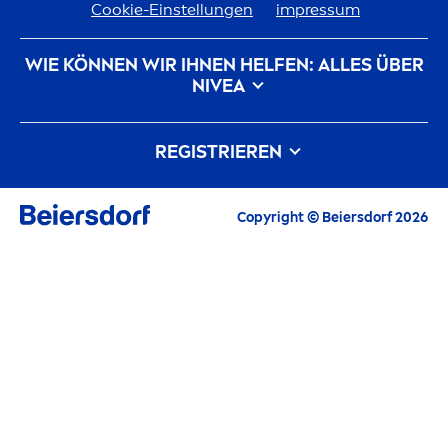
Cookie-Einstellungen
impressum
WIE KÖNNEN WIR IHNEN HELFEN: ALLES ÜBER
NIVEA
Markenhistorie
Karriere bei Beiersdorf
REGISTRIEREN
Unsere Philosophie
Kontakt
Alle aktuellen Highlights, Pflegetipps,
Copyright © Beiersdorf 2026
Inspirationen und Angebote
E-Mail
FORTFAHREN