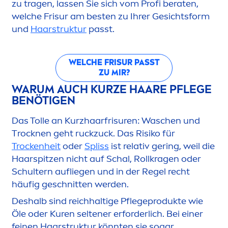
zu tragen, lassen Sie sich vom Profi beraten,
welche Frisur am besten zu Ihrer Gesichtsform
und
Haarstruktur
passt.
WELCHE FRISUR PASST
ZU MIR?
WARUM AUCH KURZE HAARE PFLEGE
BENÖTIGEN
Das Tolle an Kurzhaarfrisuren: Waschen und
T
rock
nen geht ruckzuck. Das Risiko für
T
rock
enheit
oder
Spliss
ist relativ gering, weil die
Haarspitzen nicht auf Schal, Rollkragen oder
Schultern aufliegen und in der Regel recht
häufig geschnitten werden.
Deshalb sind reichhaltige Pflegeprodukte wie
Öle oder Kuren seltener erforderlich. Bei einer
feinen Haarstruktur könnten sie sogar