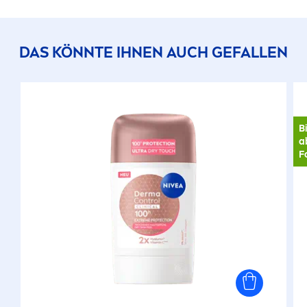
DAS KÖNNTE IHNEN AUCH GEFALLEN
B
a
F