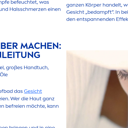
mpfe befeuchtet, was
ganzen Körper handelt, w
 und Halsschmerzen einen
Gesicht „bedampft“. In bei
den entspannenden Effekt
BER MACHEN:
NLEITUNG
sel, großes Handtuch,
Öle
pfbad das
Gesicht
ien. Wer die Haut ganz
en befreien möchte, kann
en bringen und in eine