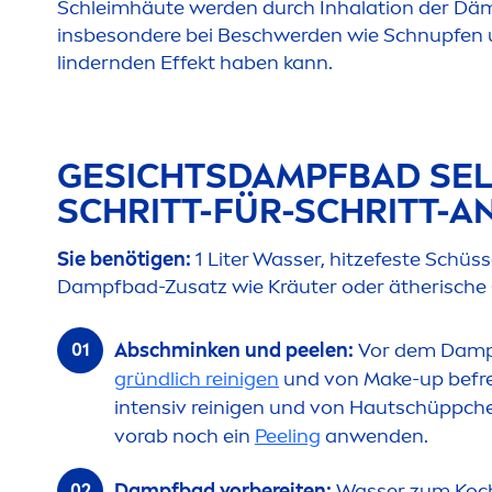
Schleimhäute werden durch Inhalation der Dä
insbesondere bei Beschwerden wie Schnupfen
lindernden Effekt haben kann.
GESICHTSDAMPFBAD SEL
SCHRITT-FÜR-SCHRITT-A
Sie benötigen:
1 Liter Wasser, hitzefeste Schüs
Dampfbad-Zusatz wie Kräuter oder ätherische 
Abschminken und peelen:
Vor dem Dam
gründlich reinigen
und von Make-up befre
intensiv reinigen und von Hautschüppch
vorab noch ein
Peeling
anwenden.
Dampfbad vorbereiten:
Wasser zum Koch