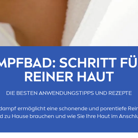
PFBAD: SCHRITT FÜ
REINER HAUT
DIE BESTEN ANWENDUNGSTIPPS UND REZEPTE
ampf ermöglicht eine schonende und porentiefe Reini
zu Hause brauchen und wie Sie Ihre Haut im Anschlus