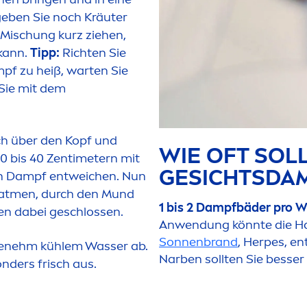
geben Sie noch Kräuter
 Mischung kurz ziehen,
kann.
Tipp:
Richten Sie
mpf zu heiß, warten Sie
 Sie mit dem
ch über den Kopf und
WIE OFT SOLL
0 bis 40 Zentimetern mit
GESICHTSDA
ein Dampf entweichen. Nun
at
men
, durch den Mund
1 bis 2 Dampfbäder pro 
gen dabei geschlossen.
Anwendung könnte die H
Sonnenbrand
, Herpes, e
ngenehm kühlem Wasser ab.
Narben sollten Sie besser
onders frisch aus.