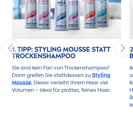
1. TIPP: STYLING MOUSSE STATT
2
T
ROCK
ENSHAMPOO
Sie sind kein Fan von T
rock
enshampoo?
A
Dann greifen Sie stattdessen zu
Styling
a
Mousse
. Dieser verleiht Ihrem Haar viel
K
Volu
men
– ideal für plattes, feines Haar.
H
B
k