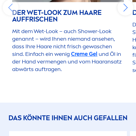
DER WET-LOOK ZUM HAARE
AUFFRISCHEN
D
Mit dem Wet-Look – auch Shower-Look
S
genannt – wird Ihnen niemand ansehen,
H
dass Ihre Haare nicht frisch gewaschen
k
sind. Einfach ein wenig
Creme
Gel
und Öl in
f
der Hand ver
men
gen und vom Haaransatz
S
abwärts auftragen.
s
DAS KÖNNTE IHNEN AUCH GEFALLEN