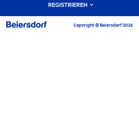
REGISTRIEREN
Unsere Philosophie
Kontakt
Alle aktuellen Highlights, Pflegetipps,
Copyright © Beiersdorf 2026
Inspirationen und Angebote
E-Mail
FORTFAHREN