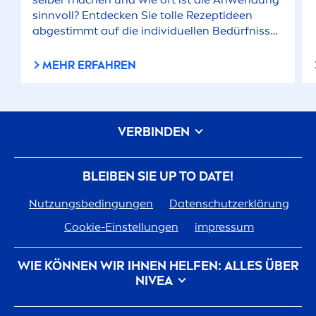
sinnvoll? Entdecken Sie tolle Rezeptideen
abgestimmt auf die individuellen Bedürfnisse
t
rock
ener, fettiger, normaler und feiner Haare.
MEHR ERFAHREN
VERBINDEN
BLEIBEN SIE UP TO DATE!
Nutzungsbedingungen
Datenschutzerklärung
Cookie-Einstellungen
impressum
WIE KÖNNEN WIR IHNEN HELFEN: ALLES ÜBER
NIVEA
Markenhistorie
Karriere bei Beiersdorf