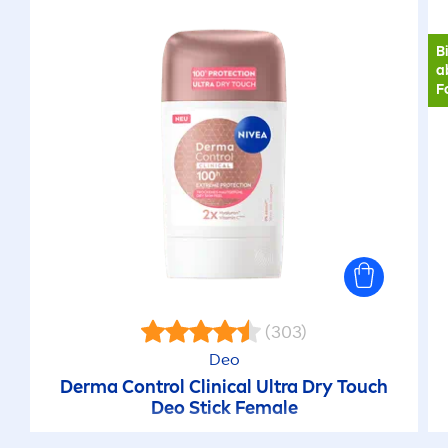
B
a
F
(303)
Deo
Derma Control Clinical Ultra Dry Touch
Deo Stick Female