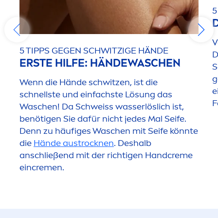
5
V
5 TIPPS GEGEN SCHWITZIGE HÄNDE
D
ERSTE HILFE: HÄNDEWASCHEN
S
g
Wenn die Hände schwitzen, ist die
e
schnellste und einfachste Lö
sun
g das
F
Waschen! Da Schweiss wasserlöslich ist,
benötigen Sie dafür nicht jedes Mal Seife.
Denn zu häufiges Waschen mit Seife könnte
die
Hände aust
rock
nen
. Deshalb
anschließend mit der richtigen Hand
creme
ein
creme
n.