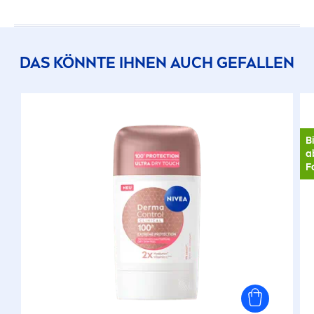
DAS KÖNNTE IHNEN AUCH GEFALLEN
B
a
F