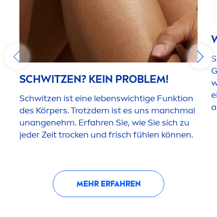
S
G
SCHWITZEN? KEIN PROBLEM!
w
e
Schwitzen ist eine lebenswichtige Funktion
a
des Körpers. Trotzdem ist es uns manchmal
unangenehm. Erfahren Sie, wie Sie sich zu
jeder Zeit t
rock
en und frisch fühlen können.
MEHR ERFAHREN