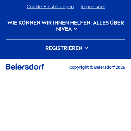
Cookie-Einstellungen
impressum
WIE KÖNNEN WIR IHNEN HELFEN: ALLES ÜBER
NIVEA
Markenhistorie
Karriere bei Beiersdorf
REGISTRIEREN
Unsere Philosophie
Kontakt
Alle aktuellen Highlights, Pflegetipps,
Copyright © Beiersdorf 2026
Inspirationen und Angebote
E-Mail
FORTFAHREN