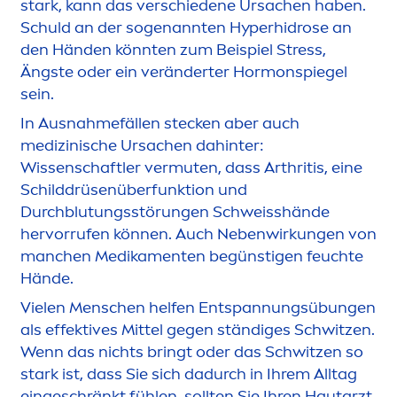
stark, kann das verschiedene Ursachen haben.
Schuld an der sogenannten Hyperhid
rose
an
den Händen könnten zum Beispiel
Stress
,
Ängste oder ein veränderter Hormonspiegel
sein.
In Ausnahmefällen stecken aber auch
medizinische Ursachen dahinter:
Wissenschaftler vermuten, dass Arthritis, eine
Schilddrüsenüberfunktion und
Durchblutungsstörungen Schweisshände
hervorrufen können. Auch Nebenwirkungen von
manchen Medika
men
ten begünstigen feuchte
Hände.
Vielen
Men
schen helfen Entspannungsübungen
als effektives Mittel gegen ständiges Schwitzen.
Wenn das nichts bringt oder das Schwitzen so
stark ist, dass Sie sich dadurch in Ihrem Alltag
eingeschränkt fühlen, sollten Sie Ihren Hautarzt