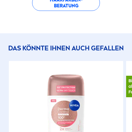
BERATUNG
DAS KÖNNTE IHNEN AUCH GEFALLEN
B
a
F