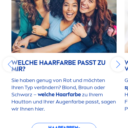
WELCHE HAARFARBE PASST ZU
MIR?
V
Sie haben genug von Rot und möchten
G
Ihren Typ verändern? Blond, Braun oder
s
Schwarz –
welche Haarfarbe
zu Ihrem
H
Hautton und Ihrer Augenfarbe passt, sagen
F
wir Ihnen hier.
P
HAARFARBEN-