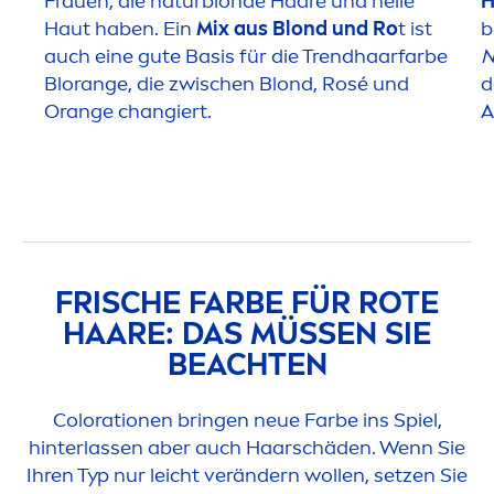
Frauen, die naturblonde Haare und helle
H
Haut haben. Ein
Mix aus Blond und Ro
t ist
b
auch eine gute Basis für die Trendhaarfarbe
N
Blorange, die zwischen Blond, Rosé und
d
Orange changiert.
A
FRISCHE FARBE FÜR ROTE
HAARE: DAS MÜSSEN SIE
BEACHTEN
Color
ationen bringen neue Farbe ins Spiel,
hinterlassen aber auch Haarschäden. Wenn Sie
Ihren Typ nur leicht verändern wollen, setzen Sie