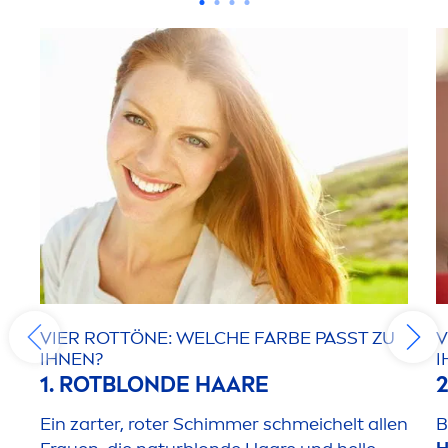
VIER ROTTÖNE: WELCHE FARBE PASST ZU
V
IHNEN?
I
1. ROTBLONDE HAARE
Ein zarter, roter Schimmer schmeichelt allen
B