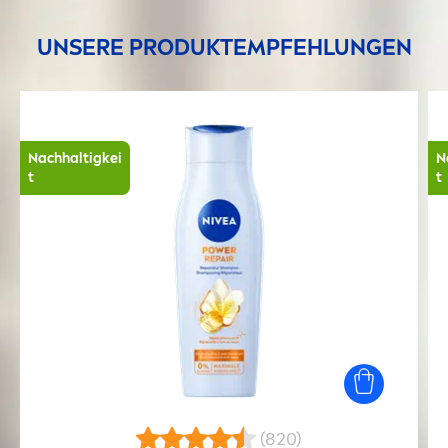
UNSERE PRODUKTEMPFEHLUNGEN
Nachhaltigkei
N
t
t
(820)