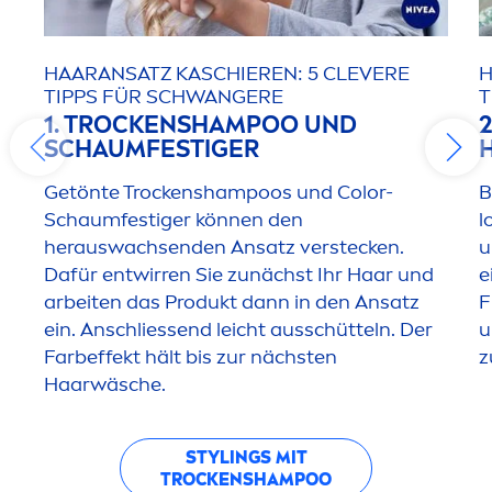
HAARANSATZ KASCHIEREN: 5 CLEVERE
H
TIPPS FÜR SCHWANGERE
T
1. T
ROCK
ENSHAMPOO UND
2
SCHAUMFESTIGER
Getönte T
rock
enshampoos und
Color
-
B
Schaumfestiger können den
l
herauswachsenden Ansatz verstecken.
u
Dafür entwirren Sie zunächst Ihr Haar und
e
arbeiten das Produkt dann in den Ansatz
F
ein. Anschliessend leicht ausschütteln. Der
u
Farbeffekt hält bis zur nächsten
z
Haarwäsche.
STYLINGS MIT
T
ROCK
ENSHAMPOO