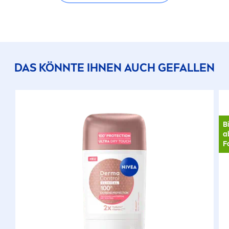
DAS KÖNNTE IHNEN AUCH GEFALLEN
B
a
F