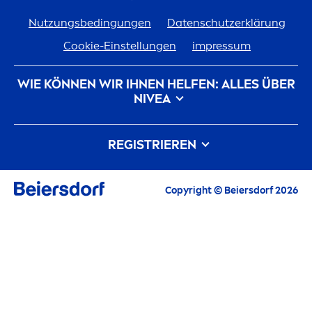
Nutzungsbedingungen
Datenschutzerklärung
Cookie-Einstellungen
impressum
WIE KÖNNEN WIR IHNEN HELFEN: ALLES ÜBER
NIVEA
Markenhistorie
Karriere bei Beiersdorf
REGISTRIEREN
Unsere Philosophie
Kontakt
Alle aktuellen Highlights, Pflegetipps,
Copyright © Beiersdorf 2026
Inspirationen und Angebote
E-Mail