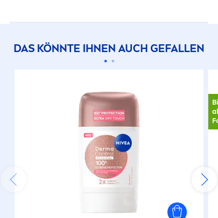
DAS KÖNNTE IHNEN AUCH GEFALLEN
B
a
F