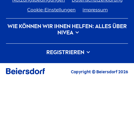
Cookie-Einstellungen
impressum
WIE KÖNNEN WIR IHNEN HELFEN: ALLES ÜBER
NIVEA
Markenhistorie
Karriere bei Beiersdorf
REGISTRIEREN
Unsere Philosophie
Kontakt
Alle aktuellen Highlights, Pflegetipps,
Copyright © Beiersdorf 2026
Inspirationen und Angebote
E-Mail
FORTFAHREN