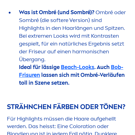
Was ist Ombré (und Sombré)?
Ombré oder
Sombré (die softere Version) sind
Highlights in den Haarlängen und Spitzen.
Bei extre
men
Looks wird mit Kontrasten
gespielt, für ein natürliches Ergebnis setzt
der Friseur auf einen harmonischen
Übergang.
Ideal für lässige
Beach-Looks
. Auch
Bob-
Frisuren
lassen sich mit Ombré-Verläufen
toll in Szene setzen.
STRÄHNCHEN FÄRBEN ODER TÖNEN?
Für Highlights müssen die Haare aufgehellt
werden. Das heisst: Eine
Color
ation oder
Blondierung ist in jedem Fall nötig. Dunklere